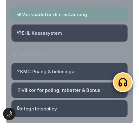
📣
Marknadsför din restaurang
💳
EHL Kassasystem
INFORMATION
⭐
KMG Poäng & belöningar
📄
Villkor för poäng, rabatter & Bonus
🔒
Integritetspolicy
🌙