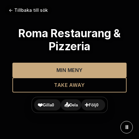
← Tillbaka till sök
Roma Restaurang &
Pizzeria
MIN MENY
TAKE AWAY
❤️
📤
➕
Gilla
0
Dela
Följ
0
⏸