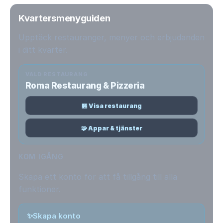
Kvartersmenyguiden
Upptäck restauranger, menyer och erbjudanden
i ditt kvarter.
VALD RESTAURANG
Roma Restaurang & Pizzeria
🏪 Visa restaurang
🧩 Appar & tjänster
KOM IGÅNG
Skapa ett konto för att få tillgång till alla
funktioner.
✨
Skapa konto