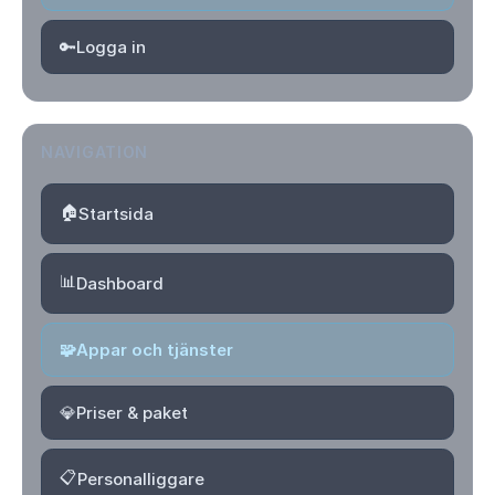
🔑
Logga in
NAVIGATION
🏠
Startsida
📊
Dashboard
🧩
Appar och tjänster
💎
Priser & paket
📋
Personalliggare