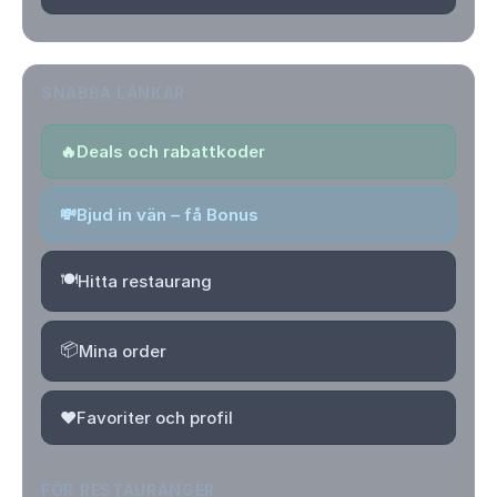
SNABBA LÄNKAR
🔥
Deals och rabattkoder
💸
Bjud in vän – få Bonus
🍽️
Hitta restaurang
📦
Mina order
❤️
Favoriter och profil
FÖR RESTAURANGER