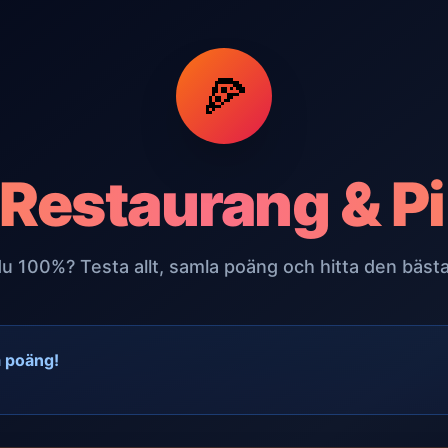
🍕
Restaurang & Pi
du 100%? Testa allt, samla poäng och hitta den bästa
a poäng!