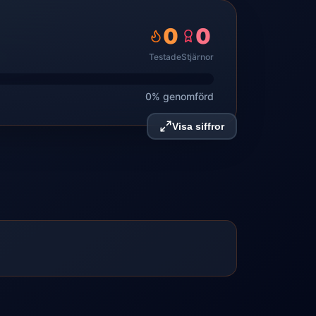
0
0
Testade
Stjärnor
0% genomförd
Visa siffror