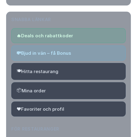
SNABBA LÄNKAR
🔥
Deals och rabattkoder
💸
Bjud in vän – få Bonus
🍽️
Hitta restaurang
📦
Mina order
❤️
Favoriter och profil
FÖR RESTAURANGER