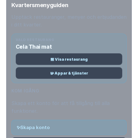
Kvartersmenyguiden
Upptäck restauranger, menyer och erbjudanden
i ditt kvarter.
VALD RESTAURANG
Cela Thai mat
🏪 Visa restaurang
🧩 Appar & tjänster
KOM IGÅNG
Skapa ett konto för att få tillgång till alla
funktioner.
✨
Skapa konto