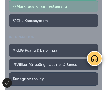
📣
Marknadsför din restaurang
💳
EHL Kassasystem
INFORMATION
⭐
KMG Poäng & belöningar
📄
Villkor för poäng, rabatter & Bonus
🔒
Integritetspolicy
🌙