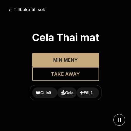
← Tillbaka till sök
Cela Thai mat
MIN MENY
TAKE AWAY
❤️
📤
➕
Gilla
0
Dela
Följ
1
⏸