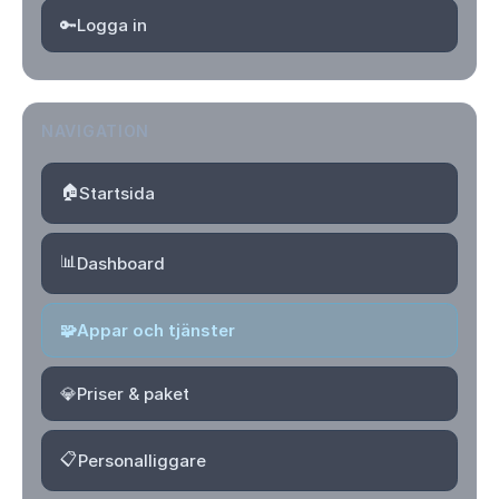
🔑
Logga in
NAVIGATION
🏠
Startsida
📊
Dashboard
🧩
Appar och tjänster
💎
Priser & paket
📋
Personalliggare