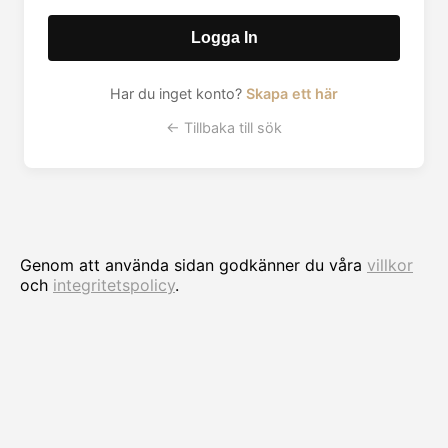
Logga In
Har du inget konto?
Skapa ett här
← Tillbaka till sök
Genom att använda sidan godkänner du våra
villkor
och
integritetspolicy
.