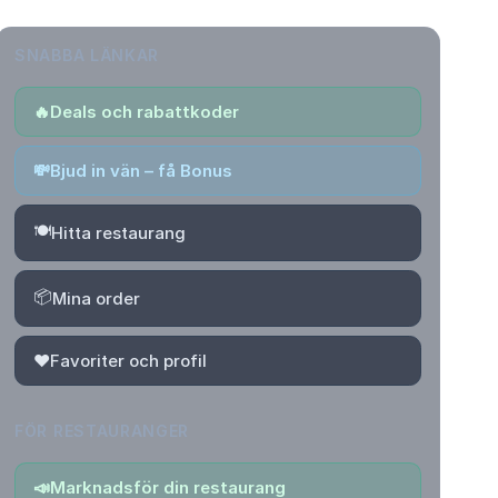
SNABBA LÄNKAR
🔥
Deals och rabattkoder
💸
Bjud in vän – få Bonus
🍽️
Hitta restaurang
📦
Mina order
❤️
Favoriter och profil
FÖR RESTAURANGER
📣
Marknadsför din restaurang