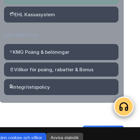
💳
EHL Kassasystem
INFORMATION
⭐
KMG Poäng & belöningar
📄
Villkor för poäng, rabatter & Bonus
🔒
Integritetspolicy
Logga in
Skapa konto
änn cookies och villkor
Avvisa statistik