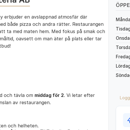
ÖPPE
y erbjuder en avslappnad atmosfär där
Månd
ed både pizza och andra rätter. Restaurangen
Tisda
t att ta med maten hem. Med fokus på smak och
Onsda
g måltid, oavsett om man äter på plats eller tar
tbud!
Torsd
Freda
Lörda
Sönda
ed och tävla om
middag för 2
. Vi letar efter
Logg
änslan av restaurangen.
en och helheten.