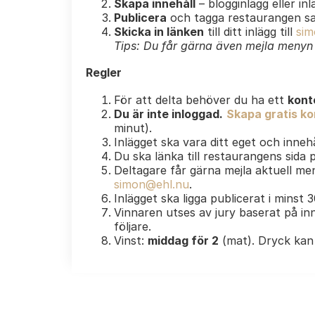
Skapa innehåll
– blogginlägg eller in
Publicera
och tagga restaurangen s
Skicka in länken
till ditt inlägg till
sim
Tips: Du får gärna även mejla menyn e
Regler
För att delta behöver du ha ett
kont
Du är inte inloggad.
Skapa gratis kon
minut).
Inlägget ska vara ditt eget och innehå
Du ska länka till restaurangens sida
Deltagare får gärna mejla aktuell men
simon@ehl.nu
.
Inlägget ska ligga publicerat i minst 
Vinnaren utses av jury baserat på inn
följare.
Vinst:
middag för 2
(mat). Dryck kan 