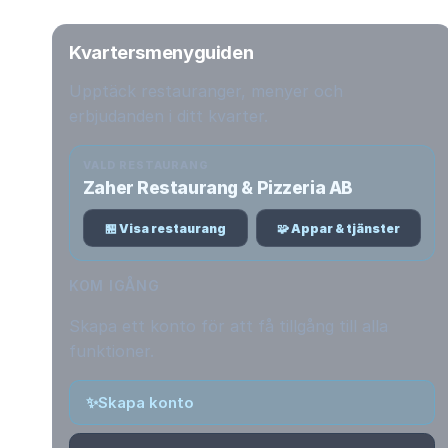
Kvartersmenyguiden
Upptäck restauranger, menyer och
erbjudanden i ditt kvarter.
VALD RESTAURANG
Zaher Restaurang & Pizzeria AB
🏪 Visa restaurang
🧩 Appar & tjänster
KOM IGÅNG
Skapa ett konto för att få tillgång till alla
funktioner.
✨
Skapa konto