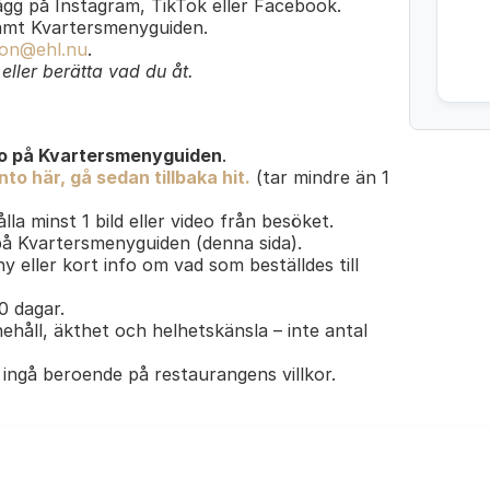
lägg på Instagram, TikTok eller Facebook.
amt Kvartersmenyguiden.
on@ehl.nu
.
ller berätta vad du åt.
o på Kvartersmenyguiden
.
to här, gå sedan tillbaka hit.
(tar mindre än 1
lla minst 1 bild eller video från besöket.
 på Kvartersmenyguiden (denna sida).
y eller kort info om vad som beställdes till
30 dagar.
ehåll, äkthet och helhetskänsla – inte antal
ingå beroende på restaurangens villkor.