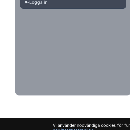
🔑
Logga in
© 2026 Kvartersmenyguiden. Alla rättigheter förbehållna.
Vi använder nödvändiga cookies för funk