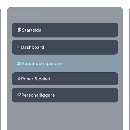
NAVIGATION
🏠
Startsida
📊
Dashboard
🧩
Appar och tjänster
💎
Priser & paket
📋
Personalliggare