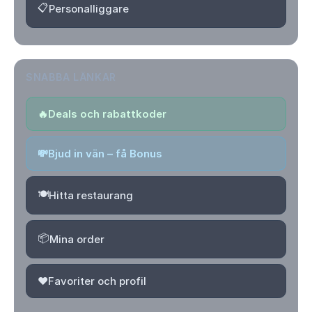
📋
Personalliggare
SNABBA LÄNKAR
🔥
Deals och rabattkoder
💸
Bjud in vän – få Bonus
🍽️
Hitta restaurang
📦
Mina order
❤️
Favoriter och profil