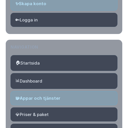
✨
Skapa konto
🔑
Logga in
NAVIGATION
🏠
Startsida
📊
Dashboard
🧩
Appar och tjänster
💎
Priser & paket