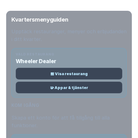
Kvartersmenyguiden
Upptäck restauranger, menyer och erbjudanden
i ditt kvarter.
VALD RESTAURANG
Wheeler Dealer
🏪 Visa restaurang
🧩 Appar & tjänster
KOM IGÅNG
Skapa ett konto för att få tillgång till alla
funktioner.