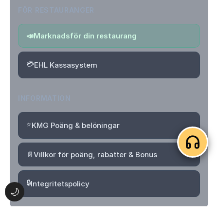
FÖR RESTAURANGER
📣
Marknadsför din restaurang
💳
EHL Kassasystem
INFORMATION
⭐
KMG Poäng & belöningar
📄
Villkor för poäng, rabatter & Bonus
🔒
Integritetspolicy
🌙