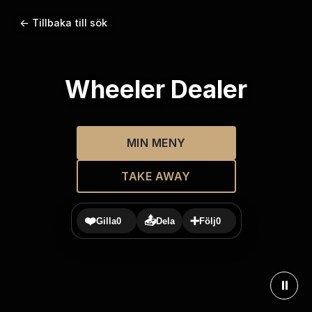
← Tillbaka till sök
Wheeler Dealer
MIN MENY
TAKE AWAY
❤️
📤
➕
Gilla
0
Dela
Följ
0
⏸