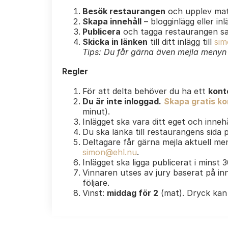
Besök restaurangen
och upplev mat
Skapa innehåll
– blogginlägg eller in
Publicera
och tagga restaurangen s
Skicka in länken
till ditt inlägg till
sim
Tips: Du får gärna även mejla menyn e
Regler
För att delta behöver du ha ett
kont
Du är inte inloggad.
Skapa gratis kon
minut).
Inlägget ska vara ditt eget och innehå
Du ska länka till restaurangens sida
Deltagare får gärna mejla aktuell men
simon@ehl.nu
.
Inlägget ska ligga publicerat i minst 
Vinnaren utses av jury baserat på inn
följare.
Vinst:
middag för 2
(mat). Dryck kan 