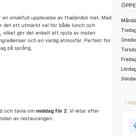
ÖPPE
 en smakfull upplevelse av thailändsk mat. Med
Månd
är det ett utmärkt val för både lunch och
Tisda
vilket gör det enkelt att njuta av maten
Onsda
gredienser och en vänlig atmosfär. Perfekt för
dag på språng.
Torsd
Freda
Lörda
Sönda
Logg
ed och tävla om
middag för 2
. Vi letar efter
änslan av restaurangen.