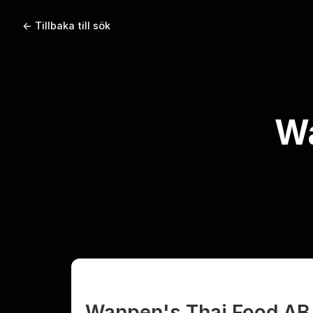
← Tillbaka till sök
Wa
Wanpen's Thai Food AB