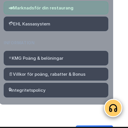
📣
Marknadsför din restaurang
💳
EHL Kassasystem
INFORMATION
⭐
KMG Poäng & belöningar
📄
Villkor för poäng, rabatter & Bonus
🔒
Integritetspolicy