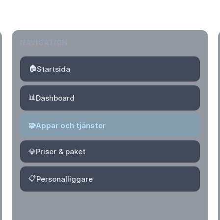
NAVIGATION
🏠
Startsida
📊
Dashboard
🧩
Appar och tjänster
💎
Priser & paket
📋
Personalliggare