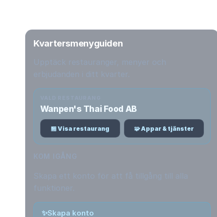
Kvartersmenyguiden
Upptäck restauranger, menyer och
erbjudanden i ditt kvarter.
VALD RESTAURANG
Wanpen's Thai Food AB
🏪 Visa restaurang
🧩 Appar & tjänster
KOM IGÅNG
Skapa ett konto för att få tillgång till alla
funktioner.
✨
Skapa konto