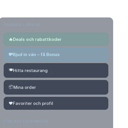
SNABBA LÄNKAR
🔥
Deals och rabattkoder
💸
Bjud in vän – få Bonus
🍽️
Hitta restaurang
📦
Mina order
❤️
Favoriter och profil
FÖR RESTAURANGER