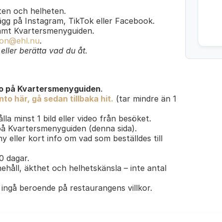
en och helheten.
lägg på Instagram, TikTok eller Facebook.
amt Kvartersmenyguiden.
on@ehl.nu
.
ller berätta vad du åt.
o på Kvartersmenyguiden
.
to här, gå sedan tillbaka hit.
(tar mindre än 1
lla minst 1 bild eller video från besöket.
 på Kvartersmenyguiden (denna sida).
y eller kort info om vad som beställdes till
30 dagar.
ehåll, äkthet och helhetskänsla – inte antal
ingå beroende på restaurangens villkor.