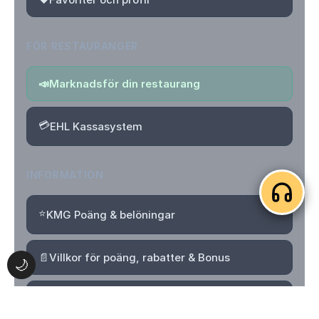
FÖR RESTAURANGER
📣
Marknadsför din restaurang
💳
EHL Kassasystem
INFORMATION
⭐
KMG Poäng & belöningar
📄
Villkor för poäng, rabatter & Bonus
🌙
🔒
Integritetspolicy