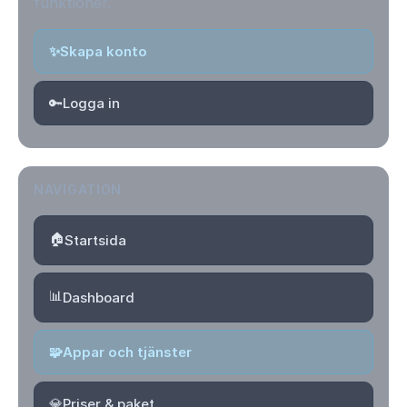
funktioner.
✨
Skapa konto
🔑
Logga in
NAVIGATION
🏠
Startsida
📊
Dashboard
🧩
Appar och tjänster
💎
Priser & paket