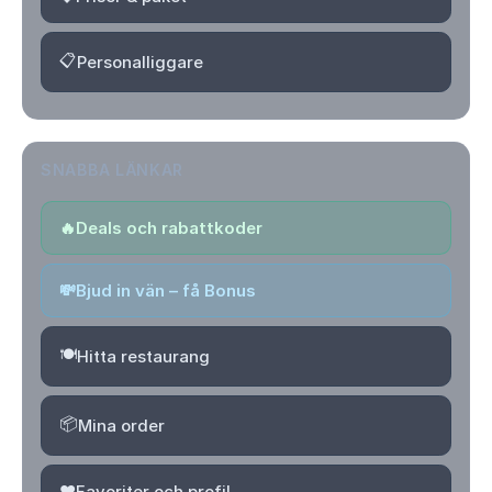
📋
Personalliggare
SNABBA LÄNKAR
🔥
Deals och rabattkoder
💸
Bjud in vän – få Bonus
🍽️
Hitta restaurang
📦
Mina order
❤️
Favoriter och profil