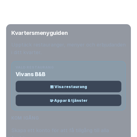
Kvartersmenyguiden
Upptäck restauranger, menyer och erbjudanden
i ditt kvarter.
VALD RESTAURANG
Vivans B&B
🏪 Visa restaurang
🧩 Appar & tjänster
KOM IGÅNG
Skapa ett konto för att få tillgång till alla