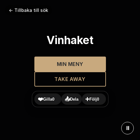
← Tillbaka till sök
Vinhaket
MIN MENY
TAKE AWAY
❤️
📤
➕
Gilla
0
Dela
Följ
0
⏸