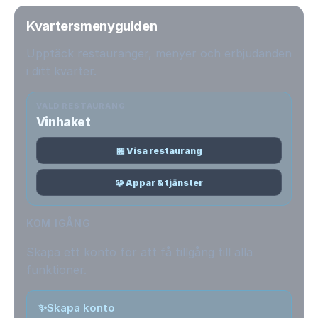
Kvartersmenyguiden
Upptäck restauranger, menyer och erbjudanden
i ditt kvarter.
VALD RESTAURANG
Vinhaket
🏪 Visa restaurang
🧩 Appar & tjänster
KOM IGÅNG
Skapa ett konto för att få tillgång till alla
funktioner.
✨
Skapa konto