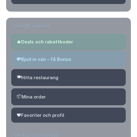
SNABBA LÄNKAR
🔥
Deals och rabattkoder
💸
Bjud in vän – få Bonus
🍽️
Hitta restaurang
📦
Mina order
❤️
Favoriter och profil
FÖR RESTAURANGER