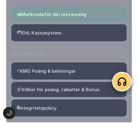
📣
Marknadsför din restaurang
💳
EHL Kassasystem
INFORMATION
⭐
KMG Poäng & belöningar
📄
Villkor för poäng, rabatter & Bonus
🔒
Integritetspolicy
🌙