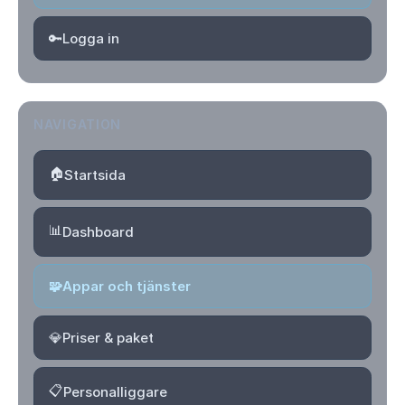
🔑
Logga in
NAVIGATION
🏠
Startsida
📊
Dashboard
🧩
Appar och tjänster
💎
Priser & paket
📋
Personalliggare