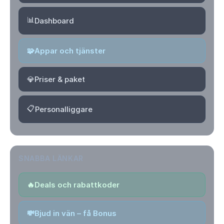
📊
Dashboard
🧩
Appar och tjänster
💎
Priser & paket
📋
Personalliggare
SNABBA LÄNKAR
🔥
Deals och rabattkoder
💸
Bjud in vän – få Bonus