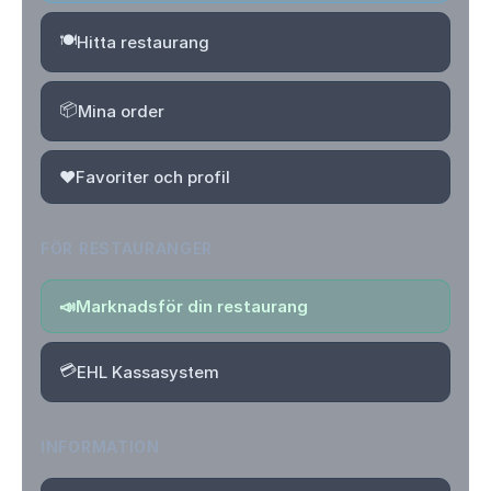
🍽️
Hitta restaurang
📦
Mina order
❤️
Favoriter och profil
FÖR RESTAURANGER
📣
Marknadsför din restaurang
💳
EHL Kassasystem
INFORMATION