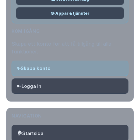
🧩 Appar & tjänster
KOM IGÅNG
Skapa ett konto för att få tillgång till alla
funktioner.
✨
Skapa konto
🔑
Logga in
NAVIGATION
🏠
Startsida