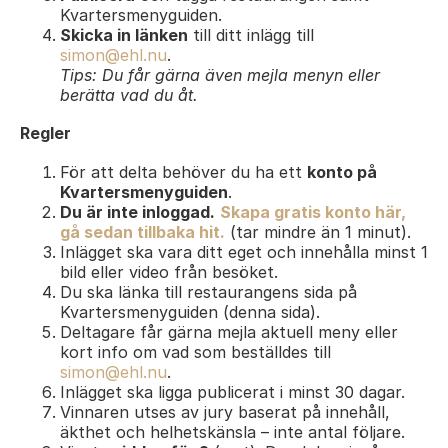
Kvartersmenyguiden.
Skicka in länken
till ditt inlägg till
simon@ehl.nu
.
Tips: Du får gärna även mejla menyn eller
berätta vad du åt.
Regler
För att delta behöver du ha ett
konto på
Kvartersmenyguiden
.
Du är inte inloggad.
Skapa gratis konto här,
gå sedan tillbaka hit.
(tar mindre än 1 minut).
Inlägget ska vara ditt eget och innehålla minst 1
bild eller video från besöket.
Du ska länka till restaurangens sida på
Kvartersmenyguiden (denna sida).
Deltagare får gärna mejla aktuell meny eller
kort info om vad som beställdes till
simon@ehl.nu
.
Inlägget ska ligga publicerat i minst 30 dagar.
Vinnaren utses av jury baserat på innehåll,
äkthet och helhetskänsla – inte antal följare.