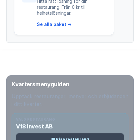
Hitta rätt lösning för din
restaurang. Från 0 kr till
helhetslösningar.
Se alla paket →
Kvartersmenyguiden
Upptäck restauranger, menyer och erbjudanden
i ditt kvarter.
VALD RESTAURANG
V18 Invest AB
🏪 Visa restaurang