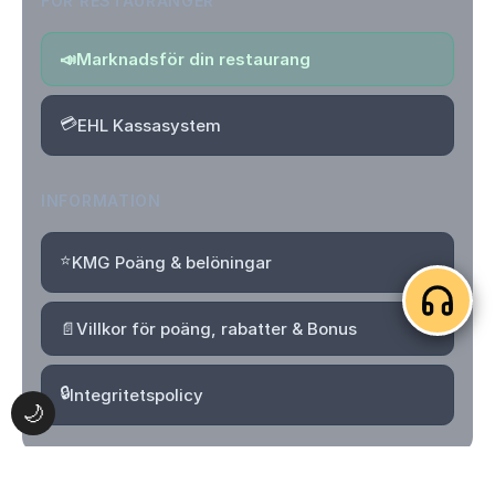
FÖR RESTAURANGER
📣
Marknadsför din restaurang
💳
EHL Kassasystem
INFORMATION
⭐
KMG Poäng & belöningar
📄
Villkor för poäng, rabatter & Bonus
🔒
Integritetspolicy
🌙