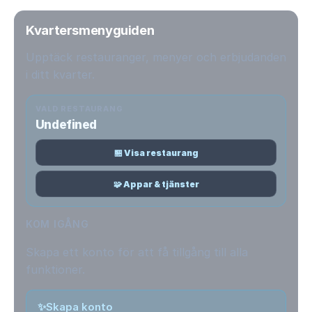
Kvartersmenyguiden
Upptäck restauranger, menyer och erbjudanden
i ditt kvarter.
VALD RESTAURANG
Undefined
🏪 Visa restaurang
🧩 Appar & tjänster
KOM IGÅNG
Skapa ett konto för att få tillgång till alla
funktioner.
✨
Skapa konto