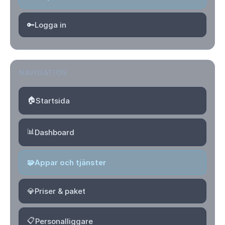
🔑
Logga in
NAVIGATION
🏠
Startsida
📊
Dashboard
🧩
Appar och tjänster
💎
Priser & paket
📋
Personalliggare