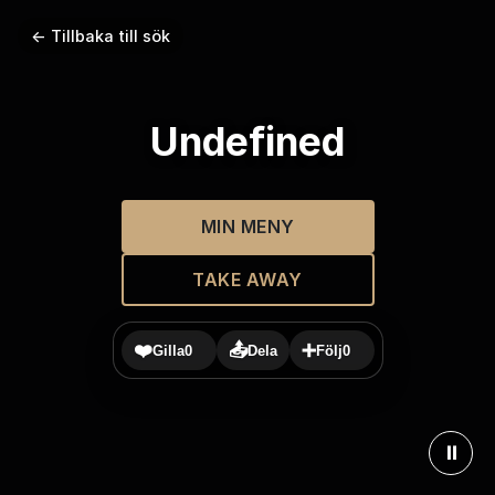
← Tillbaka till sök
Undefined
MIN MENY
TAKE AWAY
❤️
📤
➕
Gilla
0
Dela
Följ
0
⏸