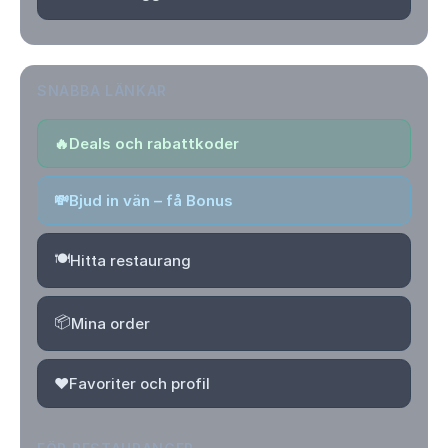
SNABBA LÄNKAR
🔥
Deals och rabattkoder
💸
Bjud in vän – få Bonus
🍽️
Hitta restaurang
📦
Mina order
❤️
Favoriter och profil