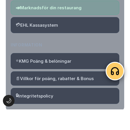
📣
Marknadsför din restaurang
💳
EHL Kassasystem
INFORMATION
⭐
KMG Poäng & belöningar
📄
Villkor för poäng, rabatter & Bonus
🔒
Integritetspolicy
🌙