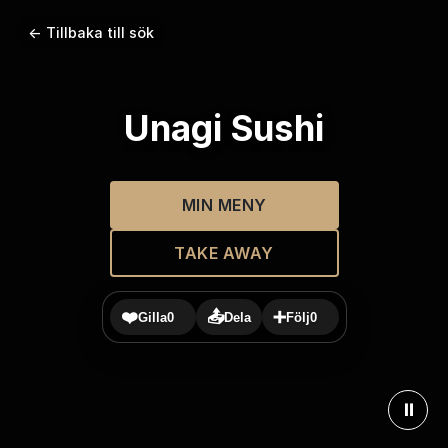
← Tillbaka till sök
Unagi Sushi
MIN MENY
TAKE AWAY
❤️
📤
➕
Gilla
0
Dela
Följ
0
⏸