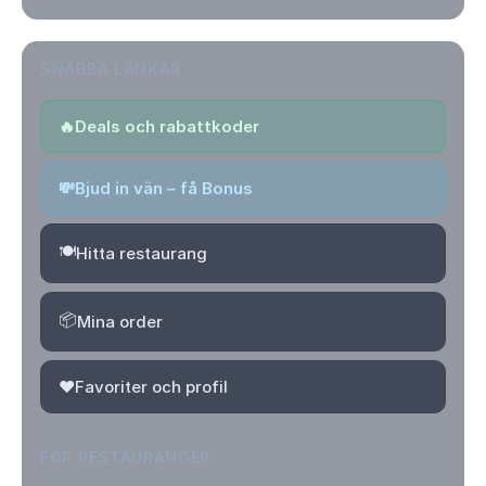
SNABBA LÄNKAR
🔥
Deals och rabattkoder
💸
Bjud in vän – få Bonus
🍽️
Hitta restaurang
📦
Mina order
❤️
Favoriter och profil
FÖR RESTAURANGER