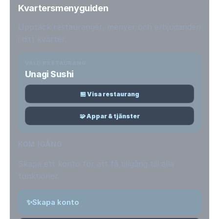
Kvartersmenyguiden
Upptäck restauranger, menyer och erbjudanden
i ditt kvarter.
VALD RESTAURANG
Unagi Sushi
🏪 Visa restaurang
🧩 Appar & tjänster
KOM IGÅNG
Skapa ett konto för att få tillgång till alla
funktioner.
✨
Skapa konto