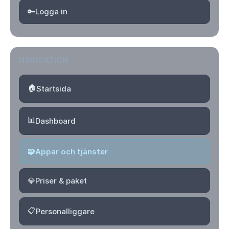
🔑
Logga in
NAVIGATION
🏠
Startsida
📊
Dashboard
🧩
Appar och tjänster
💎
Priser & paket
📋
Personalliggare