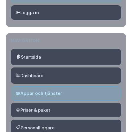
🔑
Logga in
NAVIGATION
🏠
Startsida
📊
Dashboard
🧩
Appar och tjänster
💎
Priser & paket
📋
Personalliggare