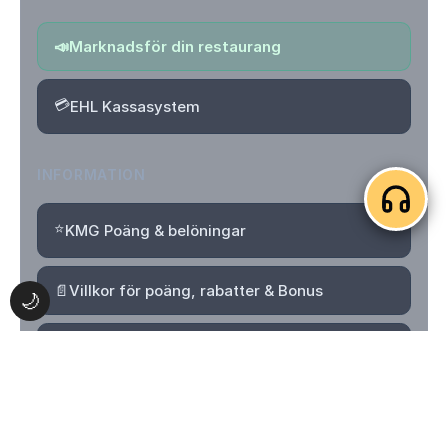
📣
Marknadsför din restaurang
💳
EHL Kassasystem
INFORMATION
⭐
KMG Poäng & belöningar
📄
Villkor för poäng, rabatter & Bonus
🌙
🔒
Integritetspolicy