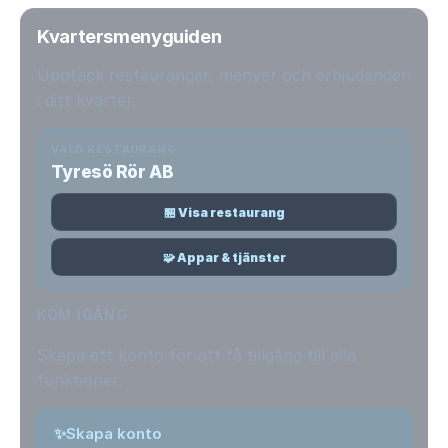
Kvartersmenyguiden
Upptäck restauranger, menyer och erbjudanden
i ditt kvarter.
VALD RESTAURANG
Tyresö Rör AB
🏪 Visa restaurang
🧩 Appar & tjänster
KOM IGÅNG
Skapa ett konto för att få tillgång till alla
funktioner.
✨
Skapa konto