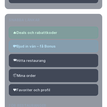
SNABBA LÄNKAR
🔥
Deals och rabattkoder
💸
Bjud in vän – få Bonus
🍽️
Hitta restaurang
📦
Mina order
❤️
Favoriter och profil
FÖR RESTAURANGER