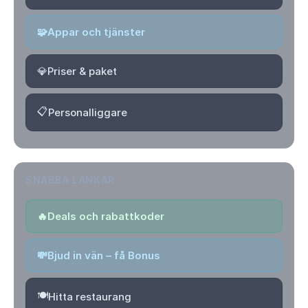
🧩
Appar och tjänster
💎
Priser & paket
📋
Personalliggare
SNABBA LÄNKAR
🔥
Deals och rabattkoder
💸
Bjud in vän – få Bonus
🍽️
Hitta restaurang