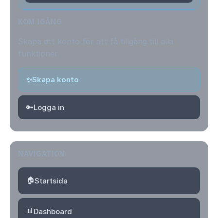
KOM IGÅNG
Skapa ett konto för att få tillgång till alla
funktioner.
✨
Skapa konto
🔑
Logga in
NAVIGATION
🏠
Startsida
📊
Dashboard