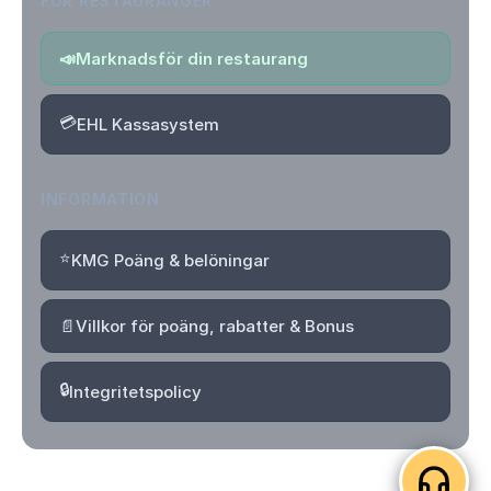
FÖR RESTAURANGER
📣
Marknadsför din restaurang
💳
EHL Kassasystem
INFORMATION
⭐
KMG Poäng & belöningar
📄
Villkor för poäng, rabatter & Bonus
🔒
Integritetspolicy