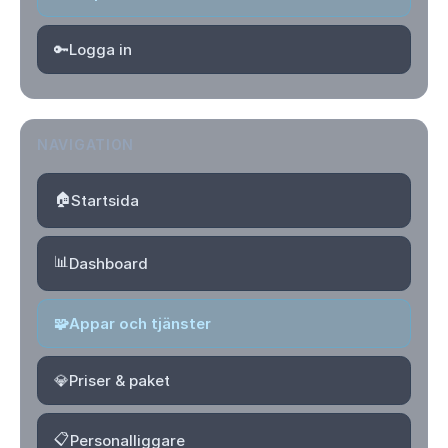
🔑
Logga in
NAVIGATION
🏠
Startsida
📊
Dashboard
🧩
Appar och tjänster
💎
Priser & paket
📋
Personalliggare