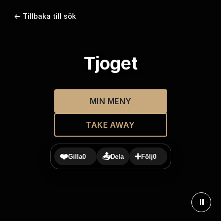
← Tillbaka till sök
Tjoget
MIN MENY
TAKE AWAY
❤️
📤
➕
Gilla
0
Dela
Följ
0
⏸