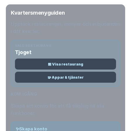
Kvartersmenyguiden
Upptäck restauranger, menyer och erbjudanden
i ditt kvarter.
VALD RESTAURANG
Tjoget
🏪 Visa restaurang
🧩 Appar & tjänster
KOM IGÅNG
Skapa ett konto för att få tillgång till alla
funktioner.
✨
Skapa konto