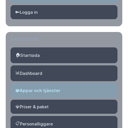
🔑
Logga in
NAVIGATION
🏠
Startsida
📊
Dashboard
🧩
Appar och tjänster
💎
Priser & paket
📋
Personalliggare