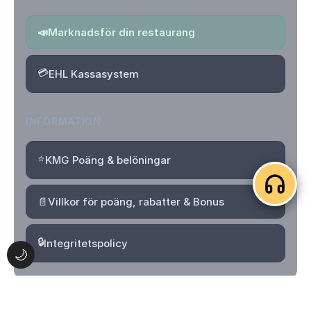
📣
Marknadsför din restaurang
💳
EHL Kassasystem
INFORMATION
⭐
KMG Poäng & belöningar
📄
Villkor för poäng, rabatter & Bonus
🔒
Integritetspolicy
🌙