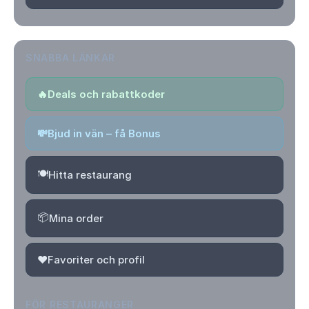
SNABBA LÄNKAR
🔥
Deals och rabattkoder
💸
Bjud in vän – få Bonus
🍽️
Hitta restaurang
📦
Mina order
❤️
Favoriter och profil
FÖR RESTAURANGER