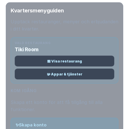
Kvartersmenyguiden
Upptäck restauranger, menyer och erbjudanden
i ditt kvarter.
VALD RESTAURANG
Tiki Room
🏪 Visa restaurang
🧩 Appar & tjänster
KOM IGÅNG
Skapa ett konto för att få tillgång till alla
funktioner.
✨
Skapa konto