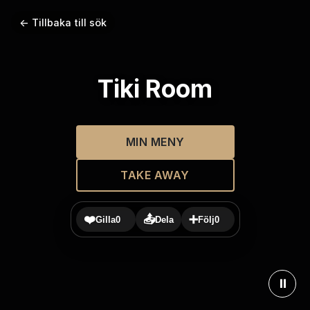
← Tillbaka till sök
Tiki Room
MIN MENY
TAKE AWAY
❤️
📤
➕
Gilla
0
Dela
Följ
0
⏸