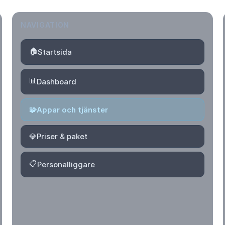
NAVIGATION
🏠
Startsida
📊
Dashboard
🧩
Appar och tjänster
💎
Priser & paket
📋
Personalliggare