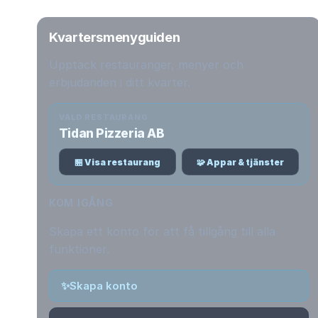
Kvartersmenyguiden
Upptäck restauranger, menyer och
erbjudanden i ditt kvarter.
VALD RESTAURANG
Tidan Pizzeria AB
🏪 Visa restaurang
🧩 Appar & tjänster
KOM IGÅNG
Skapa ett konto för att få tillgång till alla
funktioner.
✨
Skapa konto