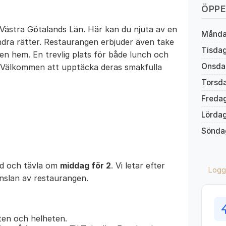
ÖPPE
n, Västra Götalands Län. Här kan du njuta av en
Månd
ndra rätter. Restaurangen erbjuder även take
Tisda
ten hem. En trevlig plats för både lunch och
Onsda
. Välkommen att upptäcka deras smakfulla
Torsd
Freda
Lörda
Sönda
ed och tävla om
middag för 2
. Vi letar efter
Logg
änslan av restaurangen.
en och helheten.