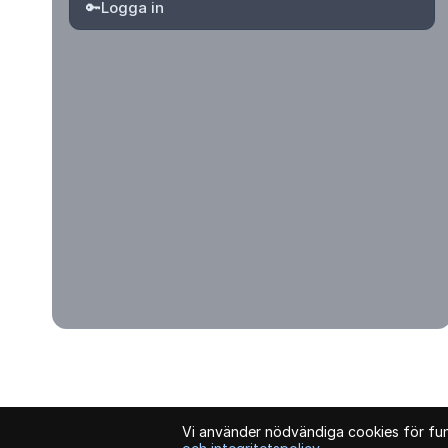
🔑
Logga in
© 2026 Kvartersmenyguiden. Alla rättigheter förbehållna.
Vi använder nödvändiga cookies för funk