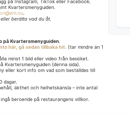
lägg på Instagram, TikTok eller Facebook.
amt Kvartersmenyguiden.
on@ehl.nu
.
ller berätta vad du åt.
o på Kvartersmenyguiden
.
to här, gå sedan tillbaka hit.
(tar mindre än 1
lla minst 1 bild eller video från besöket.
 på Kvartersmenyguiden (denna sida).
y eller kort info om vad som beställdes till
30 dagar.
ehåll, äkthet och helhetskänsla – inte antal
ingå beroende på restaurangens villkor.