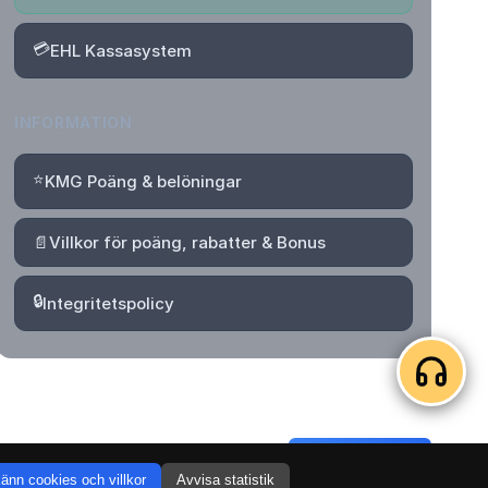
💳
EHL Kassasystem
INFORMATION
⭐
KMG Poäng & belöningar
📄
Villkor för poäng, rabatter & Bonus
🔒
Integritetspolicy
Logga in
Skapa konto
änn cookies och villkor
Avvisa statistik