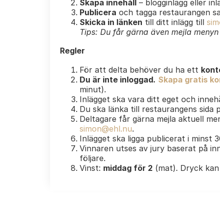
Skapa innehåll
– blogginlägg eller in
Publicera
och tagga restaurangen s
Skicka in länken
till ditt inlägg till
sim
Tips: Du får gärna även mejla menyn e
Regler
För att delta behöver du ha ett
kont
Du är inte inloggad.
Skapa gratis kon
minut).
Inlägget ska vara ditt eget och innehå
Du ska länka till restaurangens sida
Deltagare får gärna mejla aktuell men
simon@ehl.nu
.
Inlägget ska ligga publicerat i minst 
Vinnaren utses av jury baserat på inn
följare.
Vinst:
middag för 2
(mat). Dryck kan 