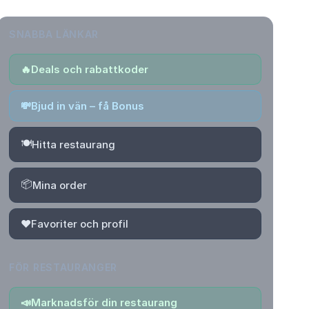
SNABBA LÄNKAR
🔥
Deals och rabattkoder
💸
Bjud in vän – få Bonus
🍽️
Hitta restaurang
📦
Mina order
❤️
Favoriter och profil
FÖR RESTAURANGER
📣
Marknadsför din restaurang