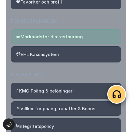
❤️
Favoriter och profil
FÖR RESTAURANGER
📣
Marknadsför din restaurang
💳
EHL Kassasystem
INFORMATION
⭐
KMG Poäng & belöningar
📄
Villkor för poäng, rabatter & Bonus
🌙
🔒
Integritetspolicy