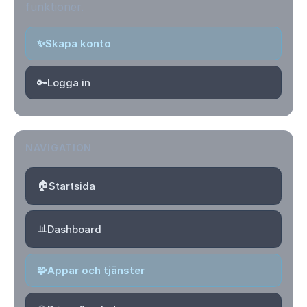
funktioner.
✨
Skapa konto
🔑
Logga in
NAVIGATION
🏠
Startsida
📊
Dashboard
🧩
Appar och tjänster