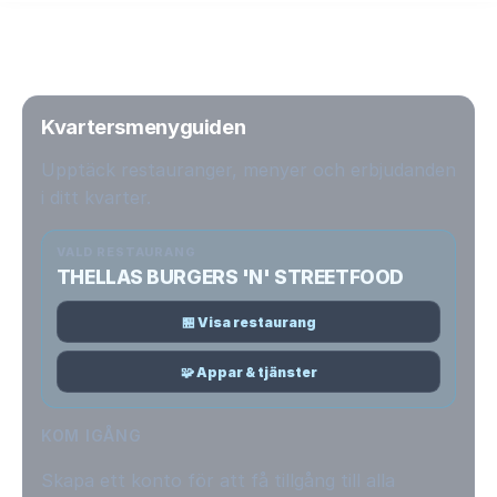
Kvartersmenyguiden
Upptäck restauranger, menyer och erbjudanden
i ditt kvarter.
VALD RESTAURANG
THELLAS BURGERS 'N' STREETFOOD
🏪 Visa restaurang
🧩 Appar & tjänster
KOM IGÅNG
Skapa ett konto för att få tillgång till alla