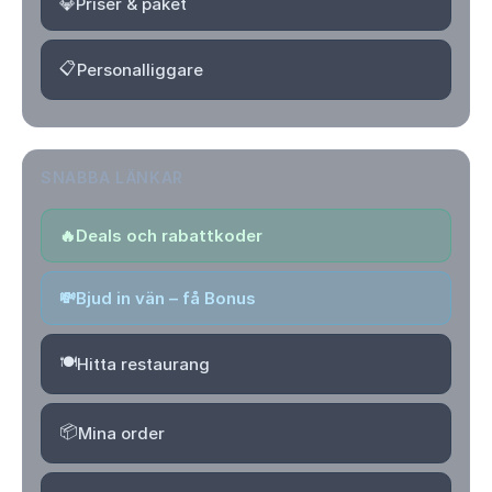
💎
Priser & paket
📋
Personalliggare
SNABBA LÄNKAR
🔥
Deals och rabattkoder
💸
Bjud in vän – få Bonus
🍽️
Hitta restaurang
📦
Mina order