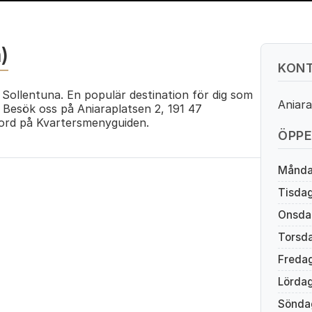
)
KONT
Sollentuna. En populär destination för dig som
Aniara
. Besök oss på Aniaraplatsen 2, 191 47
ord på Kvartersmenyguiden.
ÖPPE
Månd
Tisda
Onsda
Torsd
Freda
Lörda
Sönda