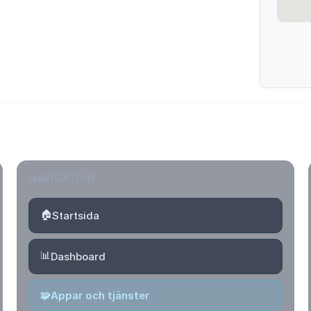
NAVIGATION
🏠
Startsida
📊
Dashboard
🧩
Appar och tjänster