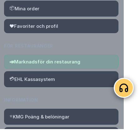
📦
Mina order
❤️
Favoriter och profil
FÖR RESTAURANGER
📣
Marknadsför din restaurang
💳
EHL Kassasystem
INFORMATION
⭐
KMG Poäng & belöningar
📄
Villkor för poäng, rabatter & Bonus