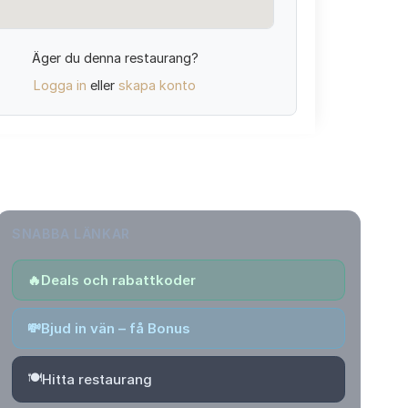
Äger du denna restaurang?
Logga in
eller
skapa konto
SNABBA LÄNKAR
🔥
Deals och rabattkoder
💸
Bjud in vän – få Bonus
🍽️
Hitta restaurang