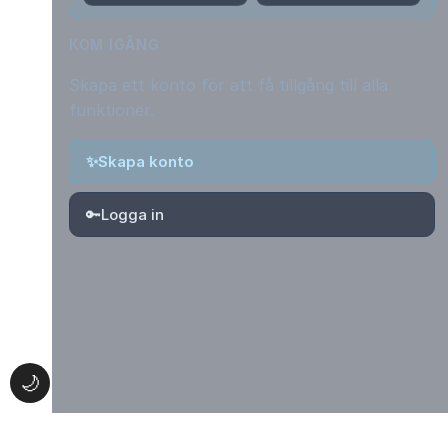
KOM IGÅNG
Skapa ett konto för att få tillgång till alla
funktioner.
✨
Skapa konto
🔑
Logga in
🌙