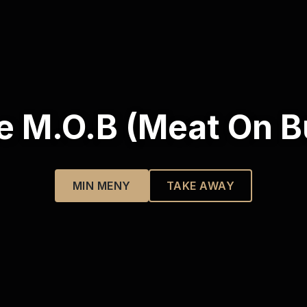
e M.O.B (Meat On B
MIN MENY
TAKE AWAY