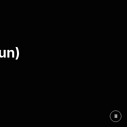
un)
⏸