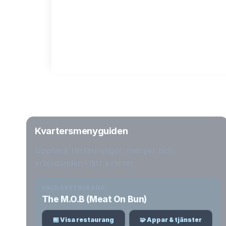
Kvartersmenyguiden
Upptäck restauranger, menyer och
erbjudanden i ditt kvarter.
VALD RESTAURANG
The M.O.B (Meat On Bun)
🏪 Visa restaurang
🧩 Appar & tjänster