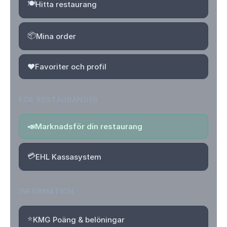
🍽️
Hitta restaurang
📦
Mina order
❤️
Favoriter och profil
FÖR RESTAURANGER
📣
Marknadsför din restaurang
💳
EHL Kassasystem
INFORMATION
⭐
KMG Poäng & belöningar