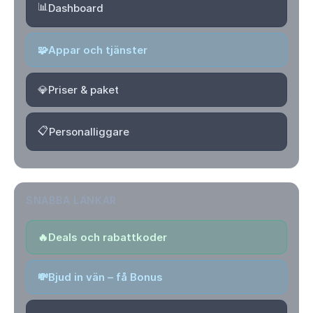
📊
Dashboard
🧩
Appar och tjänster
💎
Priser & paket
📋
Personalliggare
SNABBA LÄNKAR
🔥
Deals och rabattkoder
💸
Bjud in vän – få Bonus