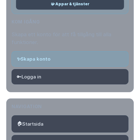
🧩 Appar & tjänster
KOM IGÅNG
Skapa ett konto för att få tillgång till alla
funktioner.
✨
Skapa konto
🔑
Logga in
NAVIGATION
🏠
Startsida