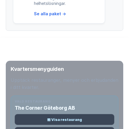
helhetslösningar.
Se alla paket →
Kvartersmenyguiden
Upptäck restauranger, menyer och erbjudanden
i ditt kvarter.
VALD RESTAURANG
The Corner Göteborg AB
🏪 Visa restaurang