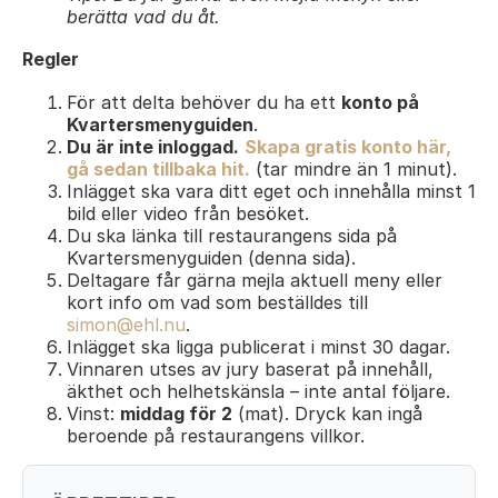
berätta vad du åt.
Regler
För att delta behöver du ha ett
konto på
Kvartersmenyguiden
.
Du är inte inloggad.
Skapa gratis konto här,
gå sedan tillbaka hit.
(tar mindre än 1 minut).
Inlägget ska vara ditt eget och innehålla minst 1
bild eller video från besöket.
Du ska länka till restaurangens sida på
Kvartersmenyguiden (denna sida).
Deltagare får gärna mejla aktuell meny eller
kort info om vad som beställdes till
simon@ehl.nu
.
Inlägget ska ligga publicerat i minst 30 dagar.
Vinnaren utses av jury baserat på innehåll,
äkthet och helhetskänsla – inte antal följare.
Vinst:
middag för 2
(mat). Dryck kan ingå
beroende på restaurangens villkor.