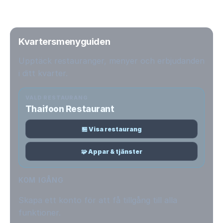
Kvartersmenyguiden
Upptäck restauranger, menyer och erbjudanden
i ditt kvarter.
VALD RESTAURANG
Thaifoon Restaurant
🏪 Visa restaurang
🧩 Appar & tjänster
KOM IGÅNG
Skapa ett konto för att få tillgång till alla
funktioner.