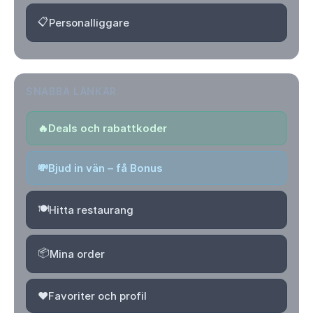
📋
Personalliggare
SNABBA LÄNKAR
🔥
Deals och rabattkoder
💸
Bjud in vän – få Bonus
🍽️
Hitta restaurang
📦
Mina order
❤️
Favoriter och profil