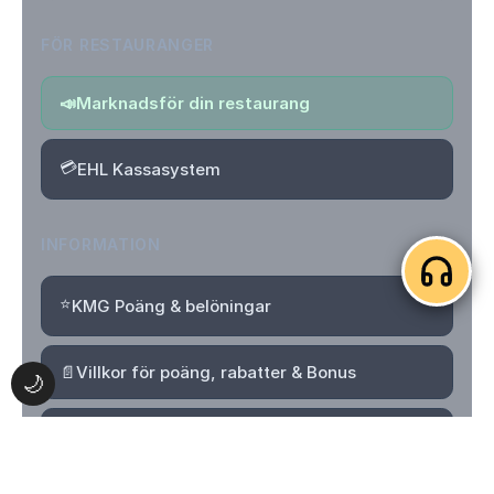
FÖR RESTAURANGER
📣
Marknadsför din restaurang
💳
EHL Kassasystem
INFORMATION
⭐
KMG Poäng & belöningar
📄
Villkor för poäng, rabatter & Bonus
🌙
🔒
Integritetspolicy