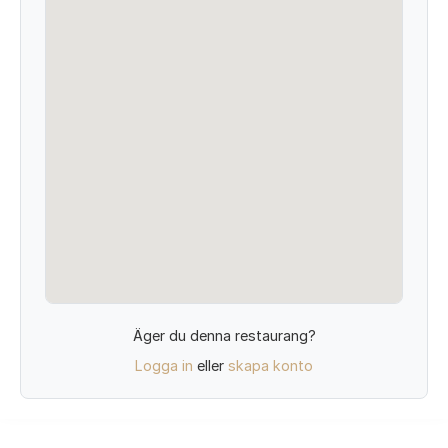
Äger du denna restaurang?
Logga in
eller
skapa konto