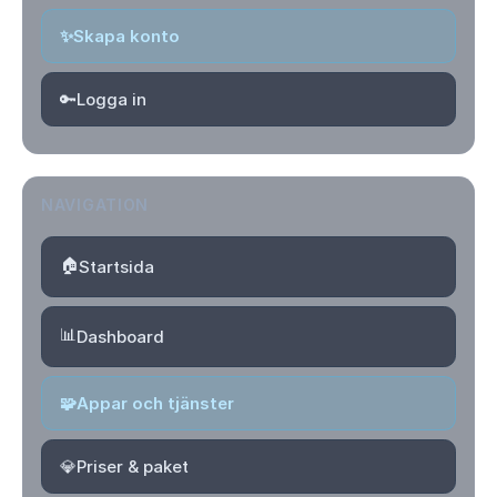
✨
Skapa konto
🔑
Logga in
NAVIGATION
🏠
Startsida
📊
Dashboard
🧩
Appar och tjänster
💎
Priser & paket