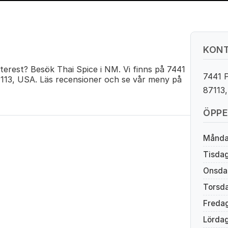
KONT
terest? Besök Thai Spice i NM. Vi finns på 7441
7441 
13, USA. Läs recensioner och se vår meny på
87113
ÖPPE
Månd
Tisda
Onsda
Torsd
Freda
Lörda