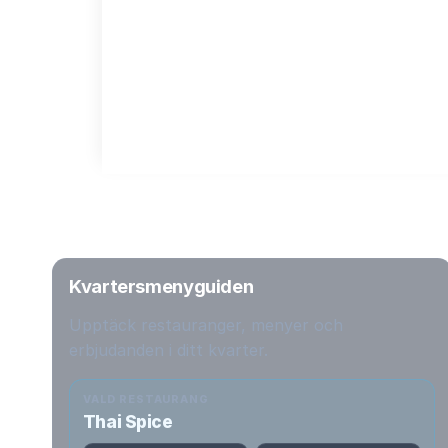
Kvartersmenyguiden
Upptäck restauranger, menyer och
erbjudanden i ditt kvarter.
VALD RESTAURANG
Thai Spice