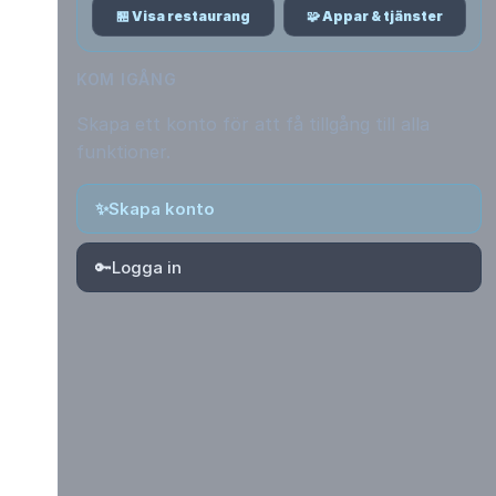
🏪 Visa restaurang
🧩 Appar & tjänster
KOM IGÅNG
Skapa ett konto för att få tillgång till alla
funktioner.
✨
Skapa konto
🔑
Logga in