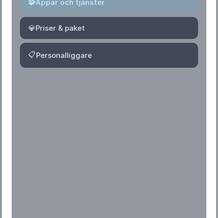
🧩
Appar och tjänster
💎
Priser & paket
📋
Personalliggare