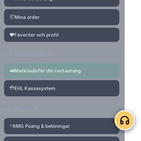
📦
Mina order
❤️
Favoriter och profil
FÖR RESTAURANGER
📣
Marknadsför din restaurang
💳
EHL Kassasystem
INFORMATION
⭐
KMG Poäng & belöningar