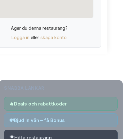
Äger du denna restaurang?
Logga in
eller
skapa konto
SNABBA LÄNKAR
🔥
Deals och rabattkoder
💸
Bjud in vän – få Bonus
🍽️
Hitta restaurang