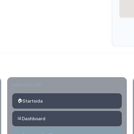
NAVIGATION
🏠
Startsida
📊
Dashboard