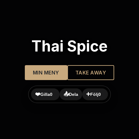
Thai Spice
MIN MENY
TAKE AWAY
❤️
📤
➕
Gilla
0
Dela
Följ
0