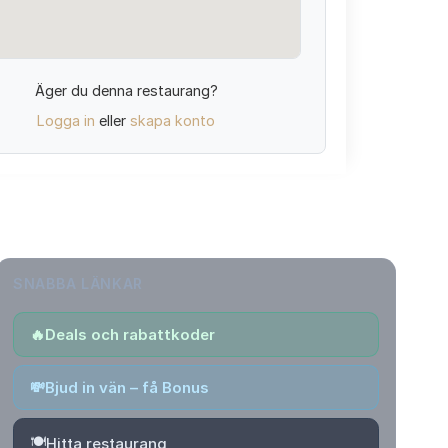
Äger du denna restaurang?
Logga in
eller
skapa konto
SNABBA LÄNKAR
🔥
Deals och rabattkoder
💸
Bjud in vän – få Bonus
🍽️
Hitta restaurang