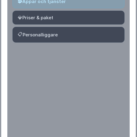
🧩
Appar och tjänster
💎
Priser & paket
📋
Personalliggare