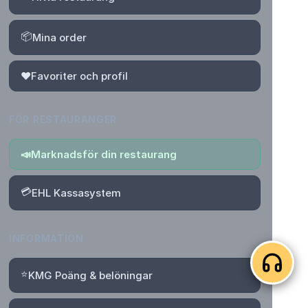
📦
Mina order
❤️
Favoriter och profil
FÖR RESTAURANGER
📣
Marknadsför din restaurang
💳
EHL Kassasystem
INFORMATION
⭐
KMG Poäng & belöningar