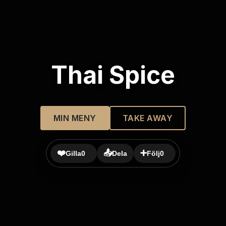
Thai Spice
MIN MENY
TAKE AWAY
❤️
📤
➕
Gilla
0
Dela
Följ
0