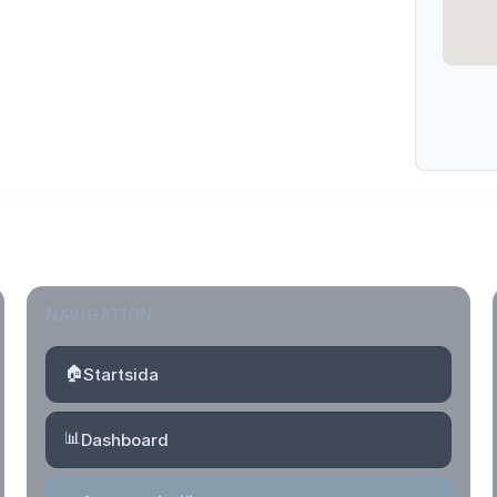
NAVIGATION
🏠
Startsida
📊
Dashboard