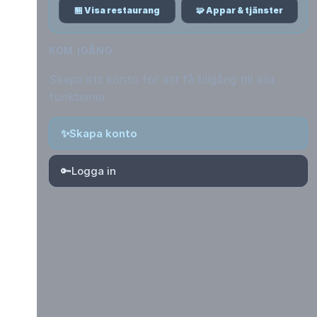
🏪 Visa restaurang
🧩 Appar & tjänster
KOM IGÅNG
Skapa ett konto för att få tillgång till alla
funktioner.
✨
Skapa konto
🔑
Logga in