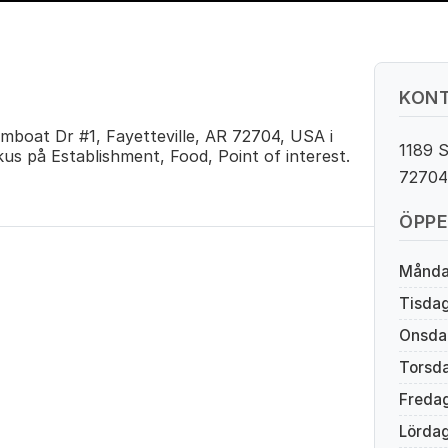
KONT
mboat Dr #1, Fayetteville, AR 72704, USA i
1189 S
kus på Establishment, Food, Point of interest.
72704
ÖPPE
Månd
Tisda
Onsda
Torsd
Freda
Lörda