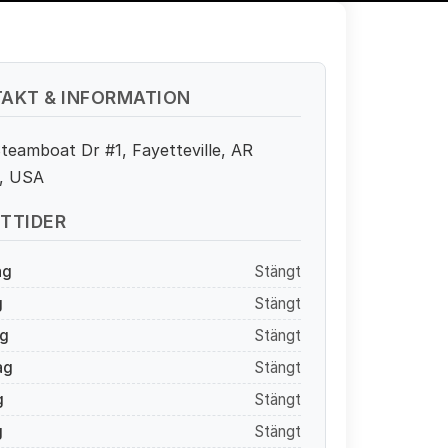
AKT & INFORMATION
teamboat Dr #1, Fayetteville, AR
, USA
TTIDER
ag
Stängt
g
Stängt
g
Stängt
ag
Stängt
g
Stängt
g
Stängt