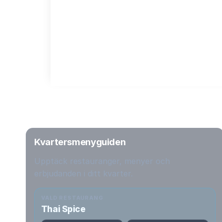
Kvartersmenyguiden
Upptäck restauranger, menyer och
erbjudanden i ditt kvarter.
VALD RESTAURANG
Thai Spice