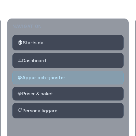
NAVIGATION
🏠
Startsida
📊
Dashboard
🧩
Appar och tjänster
💎
Priser & paket
📋
Personalliggare