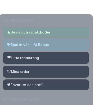
SNABBA LÄNKAR
🔥
Deals och rabattkoder
💸
Bjud in vän – få Bonus
🍽️
Hitta restaurang
📦
Mina order
❤️
Favoriter och profil
FÖR RESTAURANGER