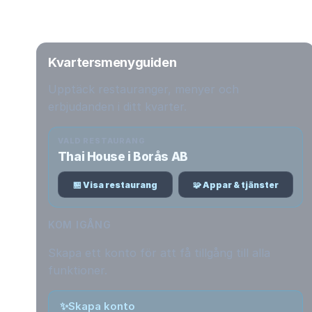
Kvartersmenyguiden
Upptäck restauranger, menyer och
erbjudanden i ditt kvarter.
VALD RESTAURANG
Thai House i Borås AB
🏪 Visa restaurang
🧩 Appar & tjänster
KOM IGÅNG
Skapa ett konto för att få tillgång till alla
funktioner.
✨
Skapa konto