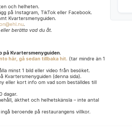
en och helheten.
lägg på Instagram, TikTok eller Facebook.
amt Kvartersmenyguiden.
on@ehl.nu
.
ller berätta vad du åt.
o på Kvartersmenyguiden
.
to här, gå sedan tillbaka hit.
(tar mindre än 1
lla minst 1 bild eller video från besöket.
 på Kvartersmenyguiden (denna sida).
y eller kort info om vad som beställdes till
30 dagar.
ehåll, äkthet och helhetskänsla – inte antal
ingå beroende på restaurangens villkor.