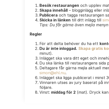
Besök restaurangen
och upplev mat
Skapa innehåll
– blogginlägg eller in
Publicera
och tagga restaurangen s
Skicka in länken
till ditt inlägg till
sim
Tips: Du får gärna även mejla menyn e
Regler
För att delta behöver du ha ett
kont
Du är inte inloggad.
Skapa gratis kon
minut).
Inlägget ska vara ditt eget och innehå
Du ska länka till restaurangens sida
Deltagare får gärna mejla aktuell men
simon@ehl.nu
.
Inlägget ska ligga publicerat i minst 
Vinnaren utses av jury baserat på inn
följare.
Vinst:
middag för 2
(mat). Dryck kan 