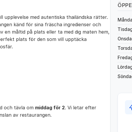
ÖPPE
l upplevelse med autentiska thailändska rätter.
Månd
rangen känd för sina fräscha ingredienser och
Tisda
v en måltid på plats eller ta med dig maten hem,
Onsda
erfekt plats för den som vill upptäcka
osfär.
Torsd
Freda
Lörda
Sönda
ed och tävla om
middag för 2
. Vi letar efter
änslan av restaurangen.