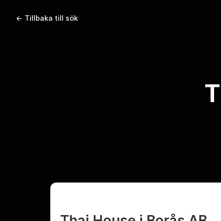
← Tillbaka till sök
T
Thai House i Borås AB