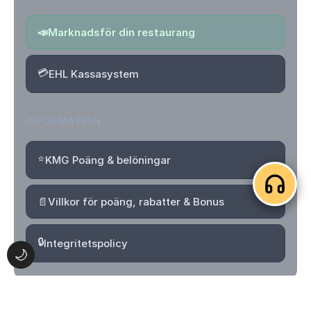
📣
Marknadsför din restaurang
💳
EHL Kassasystem
INFORMATION
⭐
KMG Poäng & belöningar
📄
Villkor för poäng, rabatter & Bonus
🔒
Integritetspolicy
🌙