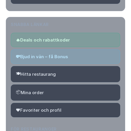
SNABBA LÄNKAR
🔥
Deals och rabattkoder
💸
Bjud in vän – få Bonus
🍽️
Hitta restaurang
📦
Mina order
❤️
Favoriter och profil
FÖR RESTAURANGER