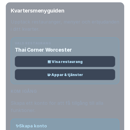
Kvartersmenyguiden
Upptäck restauranger, menyer och erbjudanden
i ditt kvarter.
VALD RESTAURANG
Thai Corner Worcester
🏪 Visa restaurang
🧩 Appar & tjänster
KOM IGÅNG
Skapa ett konto för att få tillgång till alla
funktioner.
✨
Skapa konto