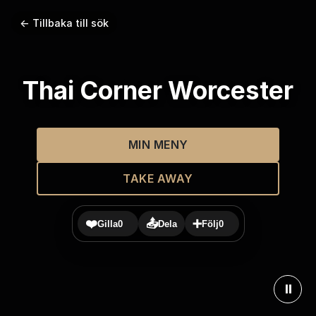
← Tillbaka till sök
Thai Corner Worcester
MIN MENY
TAKE AWAY
❤️
📤
➕
Gilla
0
Dela
Följ
0
⏸