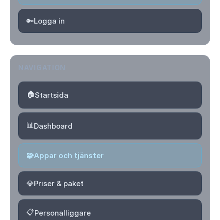
🔑
Logga in
NAVIGATION
🏠
Startsida
📊
Dashboard
🧩
Appar och tjänster
💎
Priser & paket
📋
Personalliggare