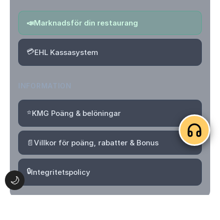
📣
Marknadsför din restaurang
💳
EHL Kassasystem
INFORMATION
⭐
KMG Poäng & belöningar
📄
Villkor för poäng, rabatter & Bonus
🔒
Integritetspolicy
🌙