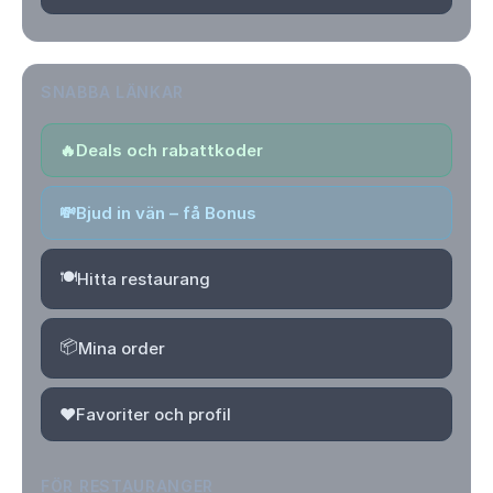
SNABBA LÄNKAR
🔥
Deals och rabattkoder
💸
Bjud in vän – få Bonus
🍽️
Hitta restaurang
📦
Mina order
❤️
Favoriter och profil
FÖR RESTAURANGER