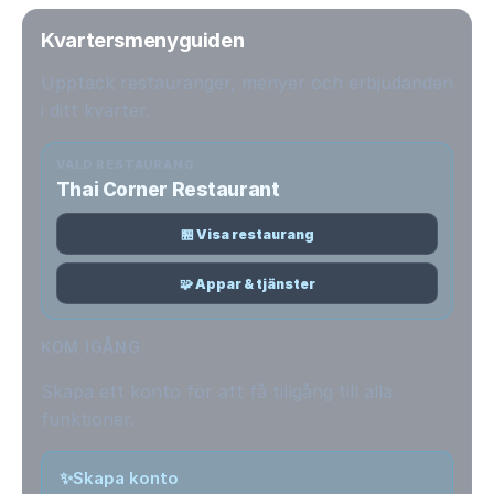
Kvartersmenyguiden
Upptäck restauranger, menyer och erbjudanden
i ditt kvarter.
VALD RESTAURANG
Thai Corner Restaurant
🏪 Visa restaurang
🧩 Appar & tjänster
KOM IGÅNG
Skapa ett konto för att få tillgång till alla
funktioner.
✨
Skapa konto