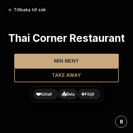
← Tillbaka till sök
Thai Corner Restaurant
MIN MENY
TAKE AWAY
❤️
📤
➕
Gilla
0
Dela
Följ
0
⏸