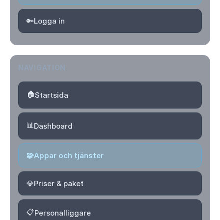
🔑
Logga in
NAVIGATION
🏠
Startsida
📊
Dashboard
🧩
Appar och tjänster
💎
Priser & paket
📋
Personalliggare