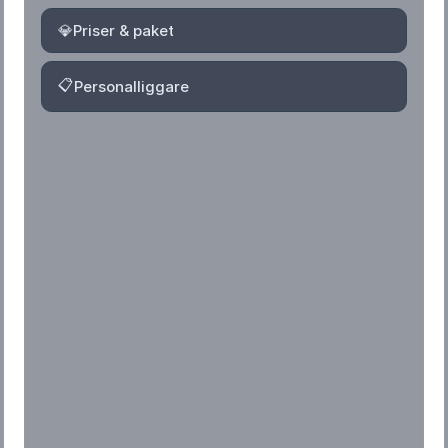
💎
Priser & paket
📋
Personalliggare