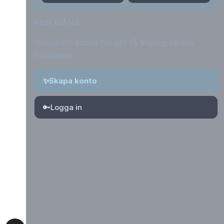
KOM IGÅNG
Skapa ett konto för att få tillgång till alla
funktioner.
✨
Skapa konto
🔑
Logga in