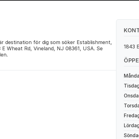
KONT
är destination för dig som söker Establishment,
1843 
43 E Wheat Rd, Vineland, NJ 08361, USA. Se
en.
ÖPPE
Månd
Tisda
Onsda
Torsd
Freda
Lörda
Sönda