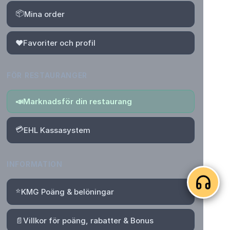
📦
Mina order
❤️
Favoriter och profil
FÖR RESTAURANGER
📣
Marknadsför din restaurang
💳
EHL Kassasystem
INFORMATION
⭐
KMG Poäng & belöningar
📄
Villkor för poäng, rabatter & Bonus