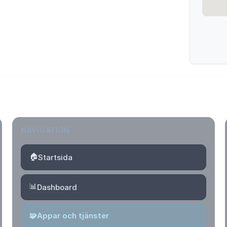
NAVIGATION
🏠
Startsida
📊
Dashboard
🧩
Appar och tjänster