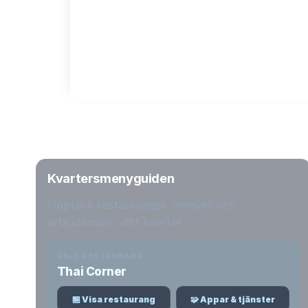
Kvartersmenyguiden
Upptäck restauranger, menyer och
erbjudanden i ditt kvarter.
VALD RESTAURANG
Thai Corner
🏪 Visa restaurang
🧩 Appar & tjänster