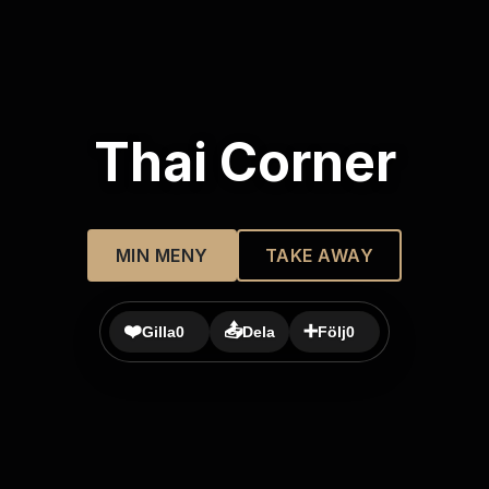
Thai Corner
MIN MENY
TAKE AWAY
❤️
📤
➕
Gilla
0
Dela
Följ
0