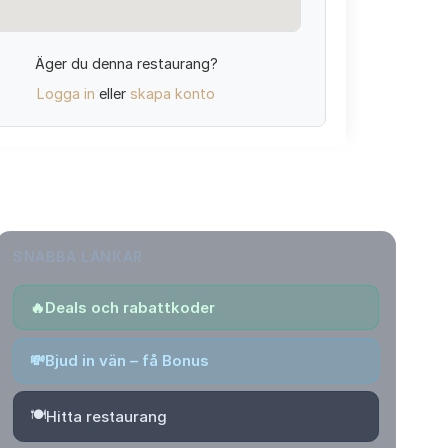
Äger du denna restaurang?
Logga in
eller
skapa konto
SNABBA LÄNKAR
🔥
Deals och rabattkoder
💸
Bjud in vän – få Bonus
🍽️
Hitta restaurang