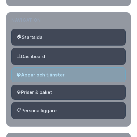
NAVIGATION
🏠
Startsida
📊
Dashboard
🧩
Appar och tjänster
💎
Priser & paket
📋
Personalliggare