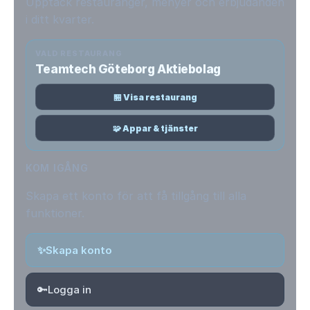
Upptäck restauranger, menyer och erbjudanden
i ditt kvarter.
VALD RESTAURANG
Teamtech Göteborg Aktiebolag
🏪 Visa restaurang
🧩 Appar & tjänster
KOM IGÅNG
Skapa ett konto för att få tillgång till alla
funktioner.
✨
Skapa konto
🔑
Logga in