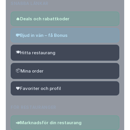
SNABBA LÄNKAR
🔥
Deals och rabattkoder
💸
Bjud in vän – få Bonus
🍽️
Hitta restaurang
📦
Mina order
❤️
Favoriter och profil
FÖR RESTAURANGER
📣
Marknadsför din restaurang