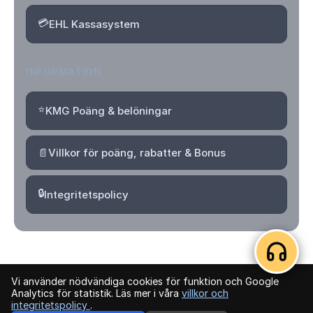
💳
EHL Kassasystem
INFORMATION
⭐
KMG Poäng & belöningar
📄
Villkor för poäng, rabatter & Bonus
🔒
Integritetspolicy
Vi använder nödvändiga cookies för funktion och Google
© 2026 Kvartersmenyguiden. Alla rättigheter förbehållna.
Analytics för statistik. Läs mer i våra
villkor och
integritetspolicy
.
Logga in
Skapa konto