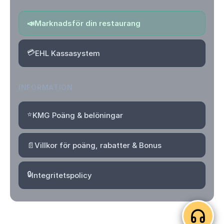
📣
Marknadsför din restaurang
💳
EHL Kassasystem
INFORMATION
⭐
KMG Poäng & belöningar
📄
Villkor för poäng, rabatter & Bonus
🔒
Integritetspolicy