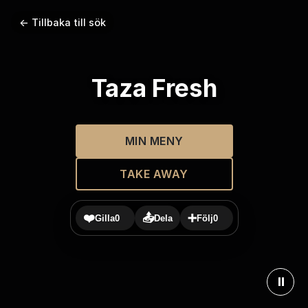
← Tillbaka till sök
Taza Fresh
MIN MENY
TAKE AWAY
❤️
📤
➕
Gilla
0
Dela
Följ
0
⏸