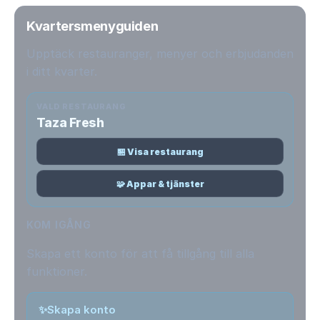
Kvartersmenyguiden
Upptäck restauranger, menyer och erbjudanden
i ditt kvarter.
VALD RESTAURANG
Taza Fresh
🏪 Visa restaurang
🧩 Appar & tjänster
KOM IGÅNG
Skapa ett konto för att få tillgång till alla
funktioner.
✨
Skapa konto