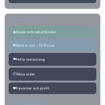
SNABBA LÄNKAR
🔥
Deals och rabattkoder
💸
Bjud in vän – få Bonus
🍽️
Hitta restaurang
📦
Mina order
❤️
Favoriter och profil
FÖR RESTAURANGER