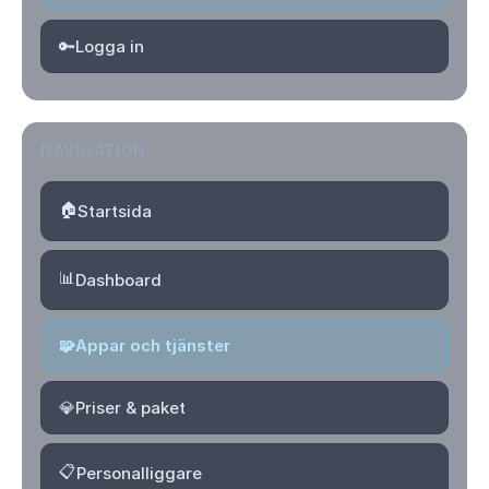
🔑
Logga in
NAVIGATION
🏠
Startsida
📊
Dashboard
🧩
Appar och tjänster
💎
Priser & paket
📋
Personalliggare