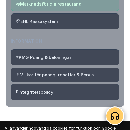
📣
Marknadsför din restaurang
💳
EHL Kassasystem
INFORMATION
⭐
KMG Poäng & belöningar
📄
Villkor för poäng, rabatter & Bonus
🔒
Integritetspolicy
Vi använder nödvändiga cookies för funktion och Google