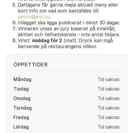
Deltagare får gärna mejla aktuell meny eller
kort info om vad som beställdes till
simon@ehl.nu
.
Inlägget ska ligga publicerat i minst 30 dagar.
Vinnaren utses av jury baserat på innehåll,
äkthet och helhetskänsla – inte antal följare.
Vinst:
middag för 2
(mat). Dryck kan ingå
beroende på restaurangens villkor.
ÖPPETTIDER
Måndag
Tid saknas
Tisdag
Tid saknas
Onsdag
Tid saknas
Torsdag
Tid saknas
Fredag
Tid saknas
Lördag
Tid saknas