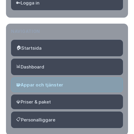
🔑
Logga in
NAVIGATION
🏠
Startsida
📊
Dashboard
🧩
Appar och tjänster
💎
Priser & paket
📋
Personalliggare