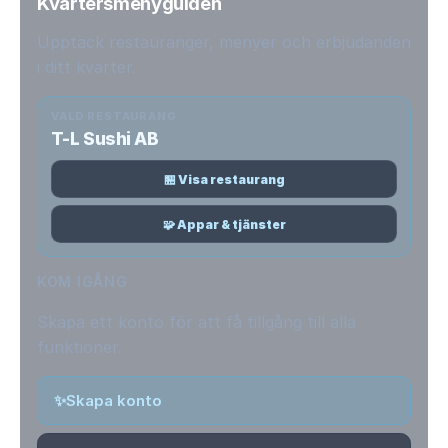
Kvartersmenyguiden
Upptäck restauranger, menyer och erbjudanden
i ditt kvarter.
VALD RESTAURANG
T-L Sushi AB
🏪 Visa restaurang
🧩 Appar & tjänster
KOM IGÅNG
Skapa ett konto för att få tillgång till alla
funktioner.
✨
Skapa konto