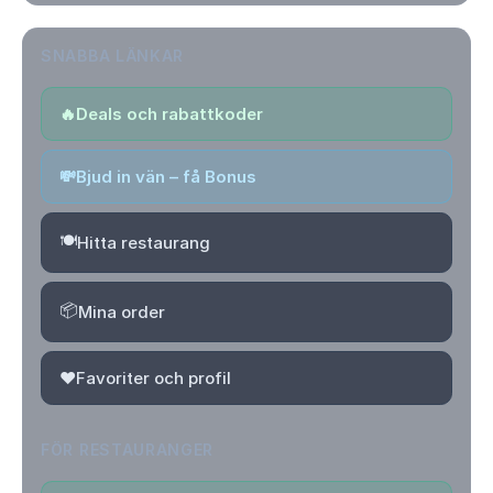
SNABBA LÄNKAR
🔥
Deals och rabattkoder
💸
Bjud in vän – få Bonus
🍽️
Hitta restaurang
📦
Mina order
❤️
Favoriter och profil
FÖR RESTAURANGER