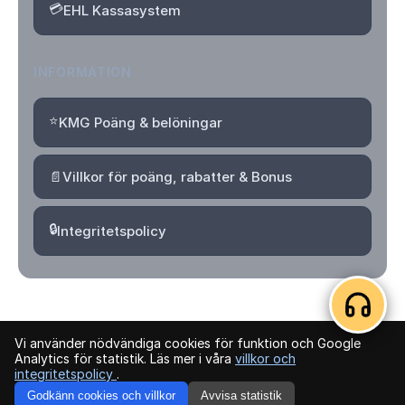
💳
EHL Kassasystem
INFORMATION
⭐
KMG Poäng & belöningar
📄
Villkor för poäng, rabatter & Bonus
🔒
Integritetspolicy
Vi använder nödvändiga cookies för funktion och Google
© 2026 Kvartersmenyguiden. Alla rättigheter förbehållna.
Analytics för statistik. Läs mer i våra
villkor och
integritetspolicy
.
Logga in
Skapa konto
Godkänn cookies och villkor
Avvisa statistik