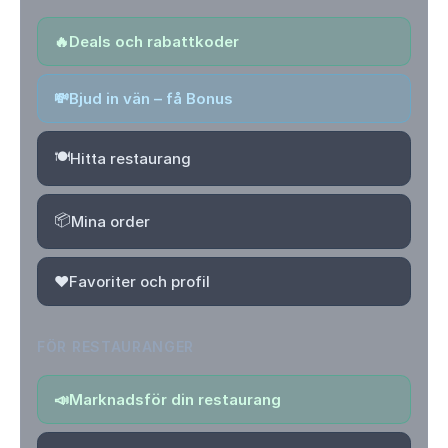
🔥
Deals och rabattkoder
💸
Bjud in vän – få Bonus
🍽️
Hitta restaurang
📦
Mina order
❤️
Favoriter och profil
FÖR RESTAURANGER
📣
Marknadsför din restaurang