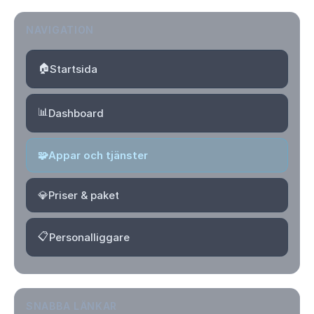
NAVIGATION
🏠
Startsida
📊
Dashboard
🧩
Appar och tjänster
💎
Priser & paket
📋
Personalliggare
SNABBA LÄNKAR