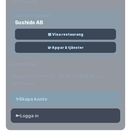
i ditt kvarter.
VALD RESTAURANG
Sushido AB
🏪 Visa restaurang
🧩 Appar & tjänster
KOM IGÅNG
Skapa ett konto för att få tillgång till alla
funktioner.
✨
Skapa konto
🔑
Logga in