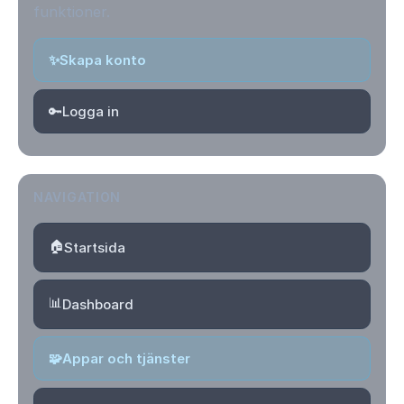
funktioner.
✨
Skapa konto
🔑
Logga in
NAVIGATION
🏠
Startsida
📊
Dashboard
🧩
Appar och tjänster