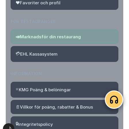
❤️
Favoriter och profil
FÖR RESTAURANGER
📣
Marknadsför din restaurang
💳
EHL Kassasystem
INFORMATION
⭐
KMG Poäng & belöningar
📄
Villkor för poäng, rabatter & Bonus
🔒
Integritetspolicy