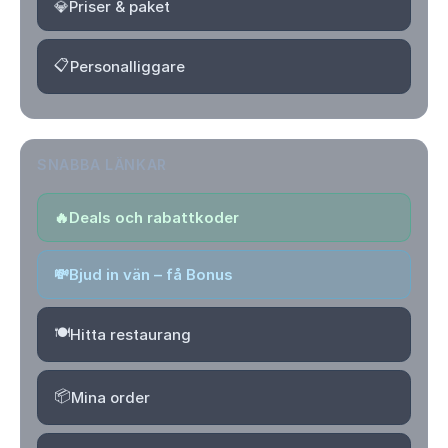
💎
Priser & paket
📋
Personalliggare
SNABBA LÄNKAR
🔥
Deals och rabattkoder
💸
Bjud in vän – få Bonus
🍽️
Hitta restaurang
📦
Mina order