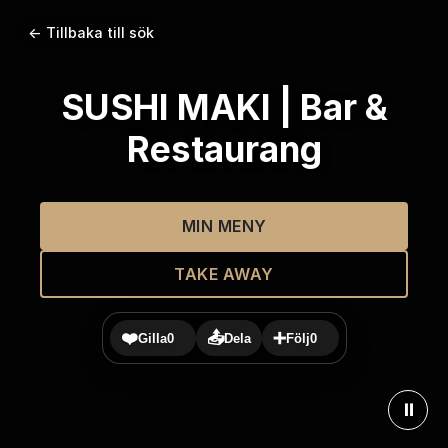
← Tillbaka till sök
SUSHI MAKI | Bar &
Restaurang
MIN MENY
TAKE AWAY
❤️
📤
➕
Gilla
0
Dela
Följ
0
⏸