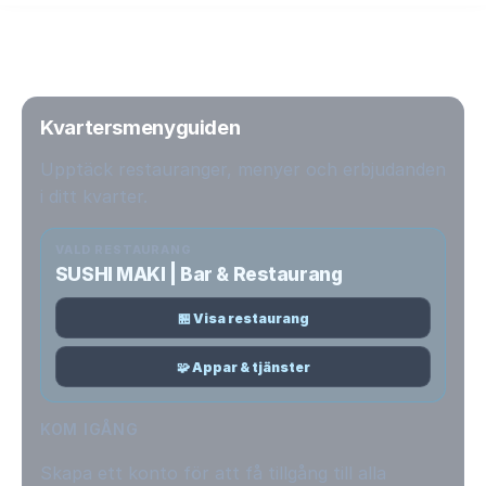
Kvartersmenyguiden
Upptäck restauranger, menyer och erbjudanden
i ditt kvarter.
VALD RESTAURANG
SUSHI MAKI | Bar & Restaurang
🏪 Visa restaurang
🧩 Appar & tjänster
KOM IGÅNG
Skapa ett konto för att få tillgång till alla