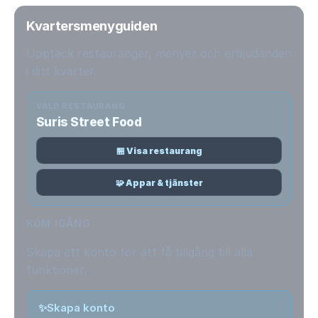
Kvartersmenyguiden
Upptäck restauranger, menyer och erbjudanden
i ditt kvarter.
VALD RESTAURANG
Suris Street Food
🏪 Visa restaurang
🧩 Appar & tjänster
KOM IGÅNG
Skapa ett konto för att få tillgång till alla
funktioner.
✨
Skapa konto