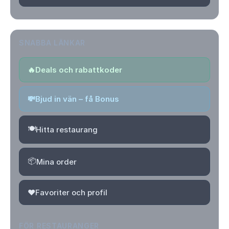
SNABBA LÄNKAR
🔥
Deals och rabattkoder
💸
Bjud in vän – få Bonus
🍽️
Hitta restaurang
📦
Mina order
❤️
Favoriter och profil
FÖR RESTAURANGER