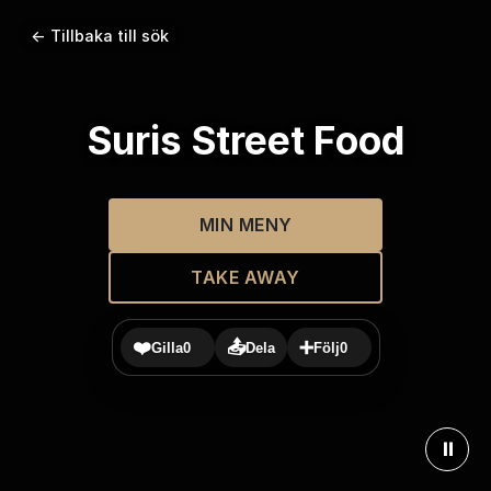
← Tillbaka till sök
Suris Street Food
MIN MENY
TAKE AWAY
❤️
📤
➕
Gilla
0
Dela
Följ
0
⏸