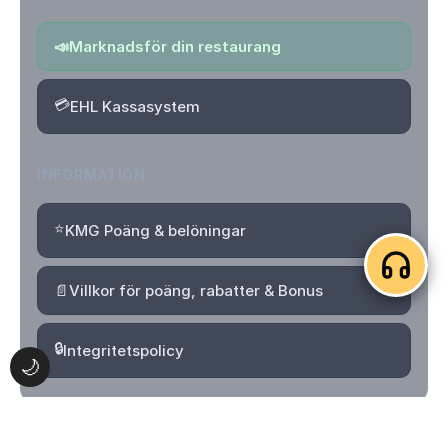
📣
Marknadsför din restaurang
💳
EHL Kassasystem
INFORMATION
⭐
KMG Poäng & belöningar
📄
Villkor för poäng, rabatter & Bonus
🔒
Integritetspolicy
🌙