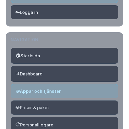
🔑
Logga in
NAVIGATION
🏠
Startsida
📊
Dashboard
🧩
Appar och tjänster
💎
Priser & paket
📋
Personalliggare