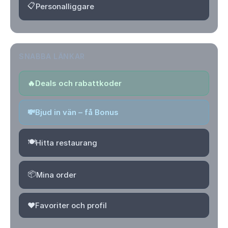
📋
Personalliggare
SNABBA LÄNKAR
🔥
Deals och rabattkoder
💸
Bjud in vän – få Bonus
🍽️
Hitta restaurang
📦
Mina order
❤️
Favoriter och profil