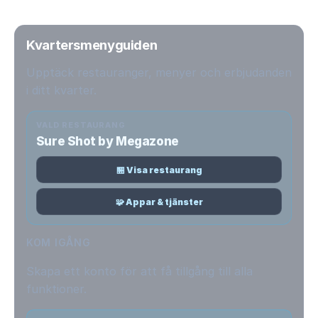
Kvartersmenyguiden
Upptäck restauranger, menyer och erbjudanden
i ditt kvarter.
VALD RESTAURANG
Sure Shot by Megazone
🏪 Visa restaurang
🧩 Appar & tjänster
KOM IGÅNG
Skapa ett konto för att få tillgång till alla
funktioner.