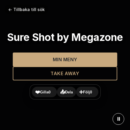
← Tillbaka till sök
Sure Shot by Megazone
MIN MENY
TAKE AWAY
❤️
📤
➕
Gilla
0
Dela
Följ
0
⏸