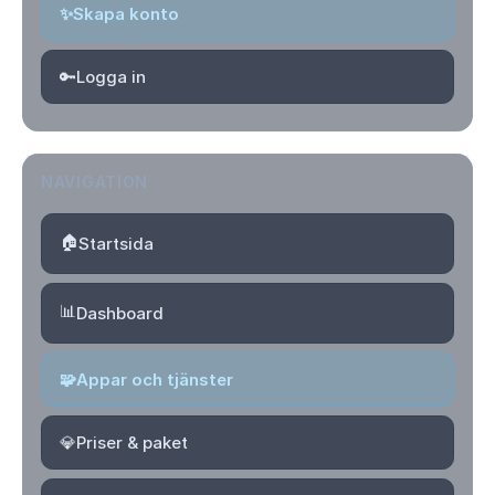
✨
Skapa konto
🔑
Logga in
NAVIGATION
🏠
Startsida
📊
Dashboard
🧩
Appar och tjänster
💎
Priser & paket