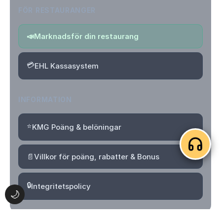
FÖR RESTAURANGER
📣
Marknadsför din restaurang
💳
EHL Kassasystem
INFORMATION
⭐
KMG Poäng & belöningar
📄
Villkor för poäng, rabatter & Bonus
🔒
Integritetspolicy
🌙