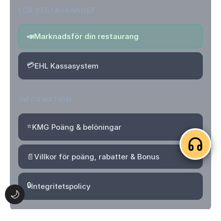
FÖR RESTAURANGER
📣
Marknadsför din restaurang
💳
EHL Kassasystem
INFORMATION
⭐
KMG Poäng & belöningar
📄
Villkor för poäng, rabatter & Bonus
🔒
Integritetspolicy
🌙