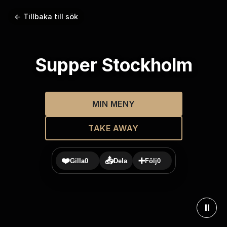
← Tillbaka till sök
Supper Stockholm
MIN MENY
TAKE AWAY
❤️
📤
➕
Gilla
0
Dela
Följ
0
⏸