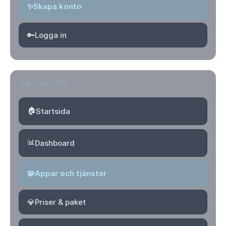
✨
Skapa konto
🔑
Logga in
NAVIGATION
🏠
Startsida
📊
Dashboard
🧩
Appar och tjänster
💎
Priser & paket