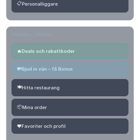
📋
Personalliggare
SNABBA LÄNKAR
🔥
Deals och rabattkoder
💸
Bjud in vän – få Bonus
🍽️
Hitta restaurang
📦
Mina order
❤️
Favoriter och profil