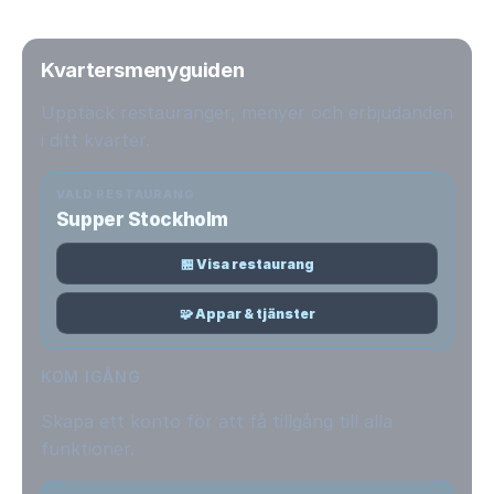
Kvartersmenyguiden
Upptäck restauranger, menyer och erbjudanden
i ditt kvarter.
VALD RESTAURANG
Supper Stockholm
🏪 Visa restaurang
🧩 Appar & tjänster
KOM IGÅNG
Skapa ett konto för att få tillgång till alla
funktioner.