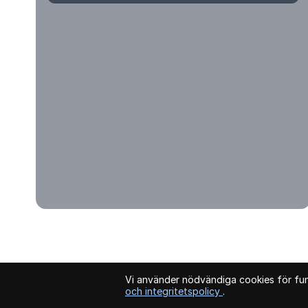
© 2026 Kvartersmenyguiden. Alla rättigheter förbehållna.
Vi använder nödvändiga cookies för funk
och integritetspolicy
.