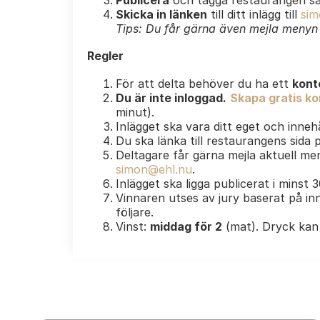
Publicera
och tagga restaurangen s
Skicka in länken
till ditt inlägg till
sim
Tips: Du får gärna även mejla menyn e
Regler
För att delta behöver du ha ett
kont
Du är inte inloggad.
Skapa gratis kon
minut).
Inlägget ska vara ditt eget och innehå
Du ska länka till restaurangens sida
Deltagare får gärna mejla aktuell men
simon@ehl.nu
.
Inlägget ska ligga publicerat i minst 
Vinnaren utses av jury baserat på inn
följare.
Vinst:
middag för 2
(mat). Dryck kan 