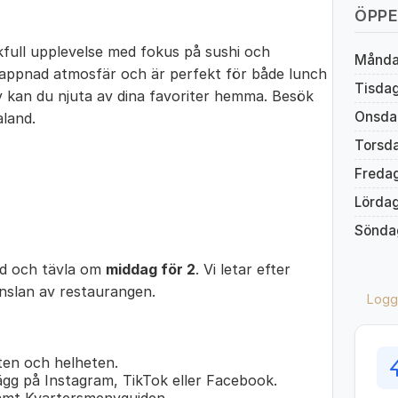
ÖPPE
full upplevelse med fokus på sushi och
Månd
lappnad atmosfär och är perfekt för både lunch
Tisda
y kan du njuta av dina favoriter hemma. Besök
Onsda
aland.
Torsd
Freda
Lörda
Sönda
ed och tävla om
middag för 2
. Vi letar efter
änslan av restaurangen.
Logg
en och helheten.
lägg på Instagram, TikTok eller Facebook.