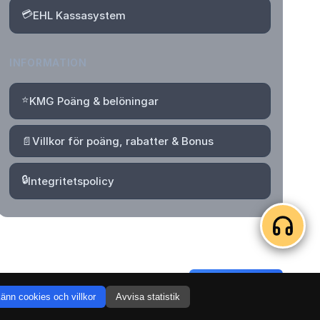
💳
EHL Kassasystem
INFORMATION
⭐
KMG Poäng & belöningar
📄
Villkor för poäng, rabatter & Bonus
🔒
Integritetspolicy
Logga in
Skapa konto
änn cookies och villkor
Avvisa statistik