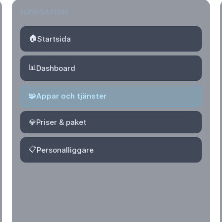
NAVIGATION
🏠
Startsida
📊
Dashboard
🧩
Appar och tjänster
💎
Priser & paket
📋
Personalliggare