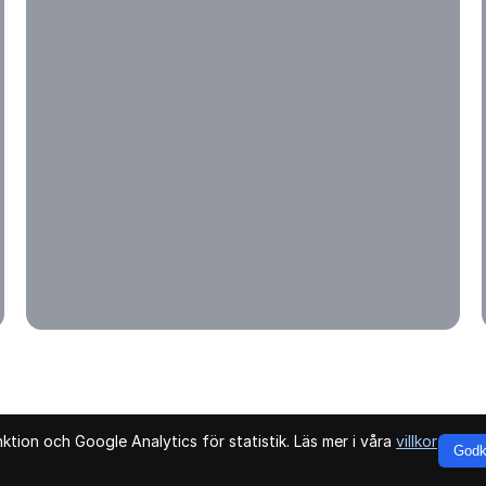
tion och Google Analytics för statistik. Läs mer i våra
villkor
Godk