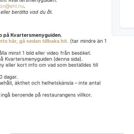
amt Kvartersmenyguiden.
on@ehl.nu
.
ller berätta vad du åt.
o på Kvartersmenyguiden
.
to här, gå sedan tillbaka hit.
(tar mindre än 1
lla minst 1 bild eller video från besöket.
 på Kvartersmenyguiden (denna sida).
y eller kort info om vad som beställdes till
30 dagar.
ehåll, äkthet och helhetskänsla – inte antal
ingå beroende på restaurangens villkor.