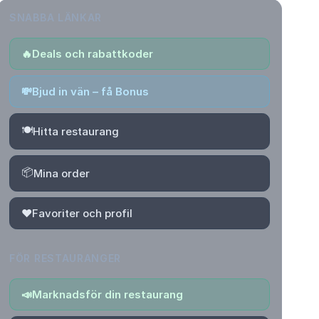
SNABBA LÄNKAR
🔥
Deals och rabattkoder
💸
Bjud in vän – få Bonus
🍽️
Hitta restaurang
📦
Mina order
❤️
Favoriter och profil
FÖR RESTAURANGER
📣
Marknadsför din restaurang