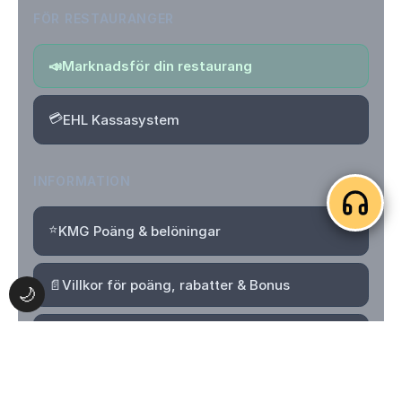
FÖR RESTAURANGER
📣
Marknadsför din restaurang
💳
EHL Kassasystem
INFORMATION
⭐
KMG Poäng & belöningar
📄
Villkor för poäng, rabatter & Bonus
🌙
🔒
Integritetspolicy