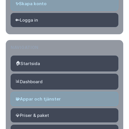
✨
Skapa konto
🔑
Logga in
NAVIGATION
🏠
Startsida
📊
Dashboard
🧩
Appar och tjänster
💎
Priser & paket