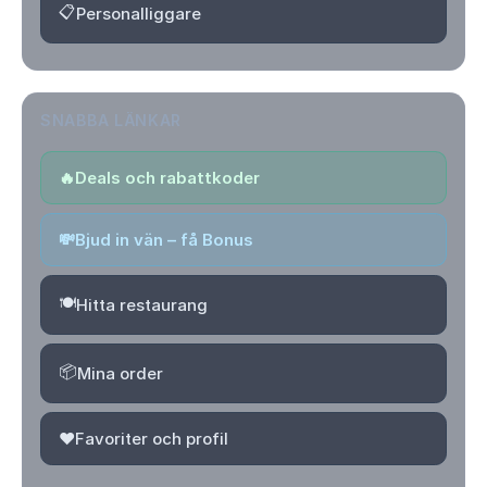
📋
Personalliggare
SNABBA LÄNKAR
🔥
Deals och rabattkoder
💸
Bjud in vän – få Bonus
🍽️
Hitta restaurang
📦
Mina order
❤️
Favoriter och profil