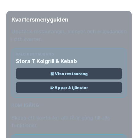
Kvartersmenyguiden
Upptäck restauranger, menyer och erbjudanden
i ditt kvarter.
VALD RESTAURANG
Stora T Kolgrill & Kebab
🏪 Visa restaurang
🧩 Appar & tjänster
KOM IGÅNG
Skapa ett konto för att få tillgång till alla
funktioner.