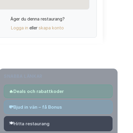
Äger du denna restaurang?
Logga in
eller
skapa konto
SNABBA LÄNKAR
🔥
Deals och rabattkoder
💸
Bjud in vän – få Bonus
🍽️
Hitta restaurang