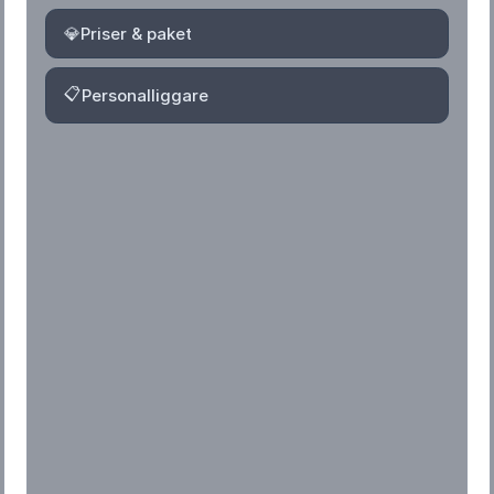
💎
Priser & paket
📋
Personalliggare