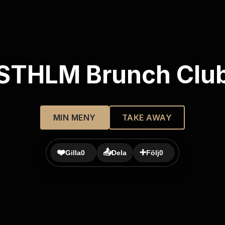
STHLM Brunch Clu
MIN MENY
TAKE AWAY
❤️
📤
➕
Gilla
0
Dela
Följ
0