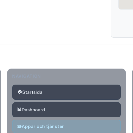
NAVIGATION
🏠
Startsida
📊
Dashboard
🧩
Appar och tjänster