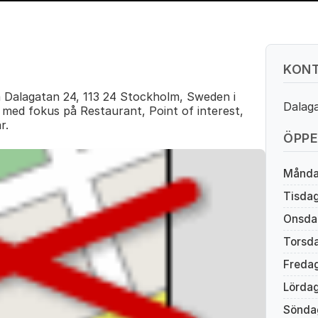
KONT
Dalagatan 24, 113 24 Stockholm, Sweden i
Dalag
 med fokus på Restaurant, Point of interest,
r.
ÖPPE
Månd
Tisda
Onsda
Torsd
Freda
Lörda
Sönda