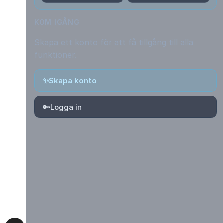
KOM IGÅNG
Skapa ett konto för att få tillgång till alla
funktioner.
✨
Skapa konto
🔑
Logga in