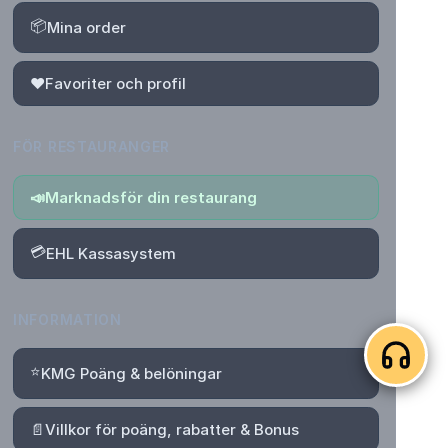
📦
Mina order
❤️
Favoriter och profil
FÖR RESTAURANGER
📣
Marknadsför din restaurang
💳
EHL Kassasystem
INFORMATION
⭐
KMG Poäng & belöningar
📄
Villkor för poäng, rabatter & Bonus