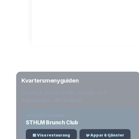
Kvartersmenyguiden
Upptäck restauranger, menyer och
erbjudanden i ditt kvarter.
VALD RESTAURANG
STHLM Brunch Club
🏪 Visa restaurang
🧩 Appar & tjänster