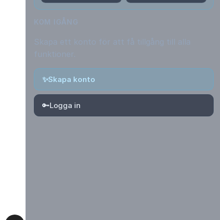
KOM IGÅNG
Skapa ett konto för att få tillgång till alla
funktioner.
✨
Skapa konto
🔑
Logga in