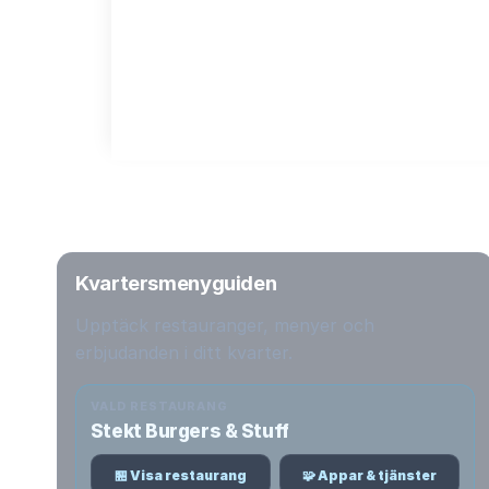
Kvartersmenyguiden
Upptäck restauranger, menyer och
erbjudanden i ditt kvarter.
VALD RESTAURANG
Stekt Burgers & Stuff
🏪 Visa restaurang
🧩 Appar & tjänster