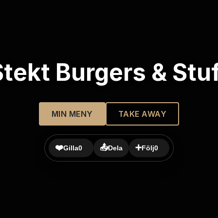
Stekt Burgers & Stuf
MIN MENY
TAKE AWAY
❤️
📤
➕
Gilla
0
Dela
Följ
0