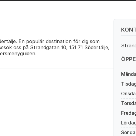
KONT
ertälje. En populär destination för dig som
Strand
Besök oss på Strandgatan 10, 151 71 Södertälje,
ersmenyguiden.
ÖPPE
Månd
Tisda
Onsda
Torsd
Freda
Lörda
Sönda