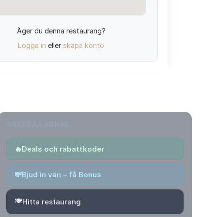
Äger du denna restaurang?
Logga in
eller
skapa konto
SNABBA LÄNKAR
🔥
Deals och rabattkoder
💸
Bjud in vän – få Bonus
🍽️
Hitta restaurang