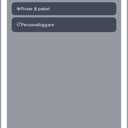
💎
Priser & paket
📋
Personalliggare