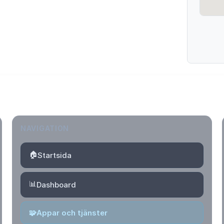
NAVIGATION
🏠
Startsida
📊
Dashboard
🧩
Appar och tjänster