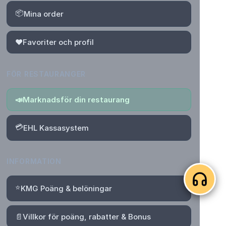
📦
Mina order
❤️
Favoriter och profil
FÖR RESTAURANGER
📣
Marknadsför din restaurang
💳
EHL Kassasystem
INFORMATION
⭐
KMG Poäng & belöningar
📄
Villkor för poäng, rabatter & Bonus