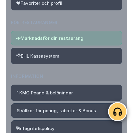
❤️
Favoriter och profil
FÖR RESTAURANGER
📣
Marknadsför din restaurang
💳
EHL Kassasystem
INFORMATION
⭐
KMG Poäng & belöningar
📄
Villkor för poäng, rabatter & Bonus
🔒
Integritetspolicy