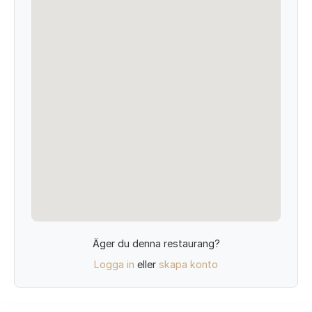
Äger du denna restaurang?
Logga in
eller
skapa konto