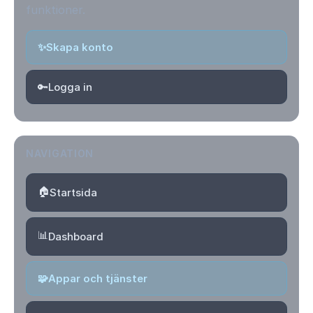
funktioner.
✨
Skapa konto
🔑
Logga in
NAVIGATION
🏠
Startsida
📊
Dashboard
🧩
Appar och tjänster