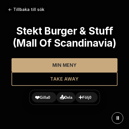
← Tillbaka till sök
Stekt Burger & Stuff
(Mall Of Scandinavia)
MIN MENY
TAKE AWAY
❤️
📤
➕
Gilla
0
Dela
Följ
0
⏸