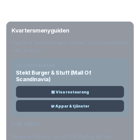
Kvartersmenyguiden
Upptäck restauranger, menyer och erbjudanden
i ditt kvarter.
VALD RESTAURANG
Stekt Burger & Stuff (Mall Of
Scandinavia)
🏪 Visa restaurang
🧩 Appar & tjänster
KOM IGÅNG
Skapa ett konto för att få tillgång till alla