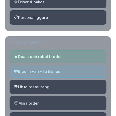
💎
Priser & paket
📋
Personalliggare
SNABBA LÄNKAR
🔥
Deals och rabattkoder
💸
Bjud in vän – få Bonus
🍽️
Hitta restaurang
📦
Mina order