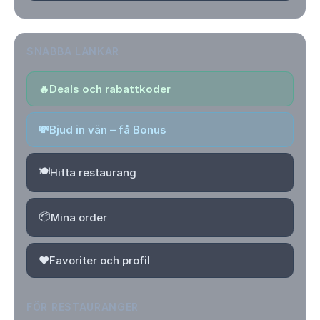
SNABBA LÄNKAR
🔥
Deals och rabattkoder
💸
Bjud in vän – få Bonus
🍽️
Hitta restaurang
📦
Mina order
❤️
Favoriter och profil
FÖR RESTAURANGER