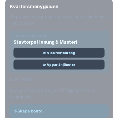
Kvartersmenyguiden
Upptäck restauranger, menyer och erbjudanden
i ditt kvarter.
VALD RESTAURANG
Stavtorps Honung & Musteri
🏪 Visa restaurang
🧩 Appar & tjänster
KOM IGÅNG
Skapa ett konto för att få tillgång till alla
funktioner.
✨
Skapa konto