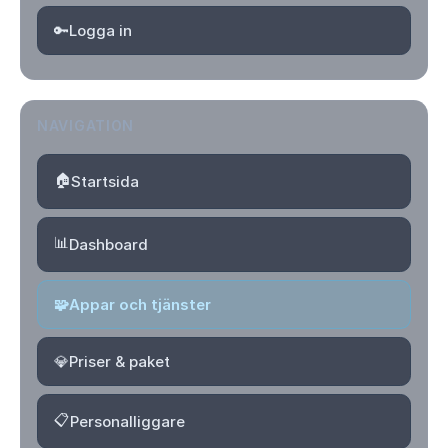
🔑
Logga in
NAVIGATION
🏠
Startsida
📊
Dashboard
🧩
Appar och tjänster
💎
Priser & paket
📋
Personalliggare