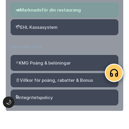
📣
Marknadsför din restaurang
💳
EHL Kassasystem
INFORMATION
⭐
KMG Poäng & belöningar
📄
Villkor för poäng, rabatter & Bonus
🔒
Integritetspolicy
🌙