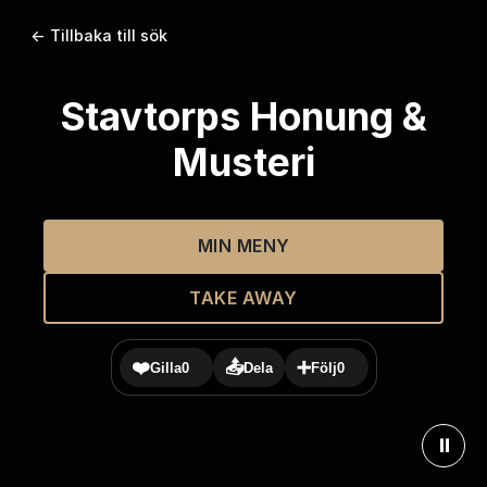
← Tillbaka till sök
Stavtorps Honung &
Musteri
MIN MENY
TAKE AWAY
❤️
📤
➕
Gilla
0
Dela
Följ
0
⏸