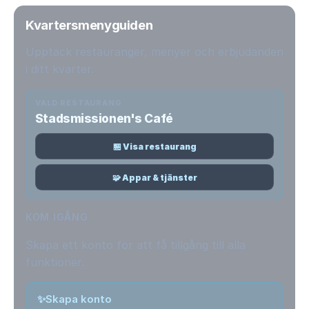
Kvartersmenyguiden
Upptäck restauranger, menyer och erbjudanden
i ditt kvarter.
VALD RESTAURANG
Stadsmissionen's Café
🏪 Visa restaurang
🧩 Appar & tjänster
KOM IGÅNG
Skapa ett konto för att få tillgång till alla
funktioner.
✨
Skapa konto