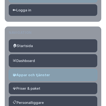
🔑
Logga in
NAVIGATION
🏠
Startsida
📊
Dashboard
🧩
Appar och tjänster
💎
Priser & paket
📋
Personalliggare