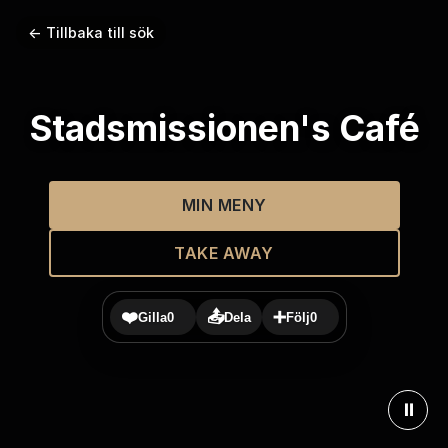
← Tillbaka till sök
Stadsmissionen's Café
MIN MENY
TAKE AWAY
❤️
📤
➕
Gilla
0
Dela
Följ
0
⏸