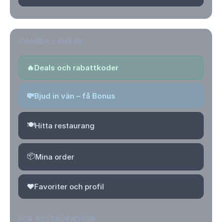
SNABBA LÄNKAR
🔥
Deals och rabattkoder
💸
Bjud in vän – få Bonus
🍽️
Hitta restaurang
📦
Mina order
❤️
Favoriter och profil
FÖR RESTAURANGER