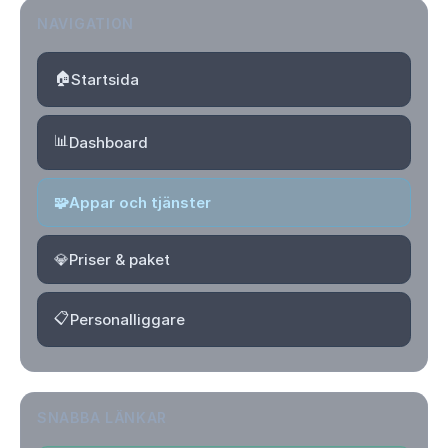
NAVIGATION
🏠
Startsida
📊
Dashboard
🧩
Appar och tjänster
💎
Priser & paket
📋
Personalliggare
SNABBA LÄNKAR