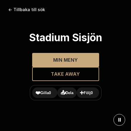
← Tillbaka till sök
Stadium Sisjön
MIN MENY
TAKE AWAY
❤️
📤
➕
Gilla
0
Dela
Följ
0
⏸