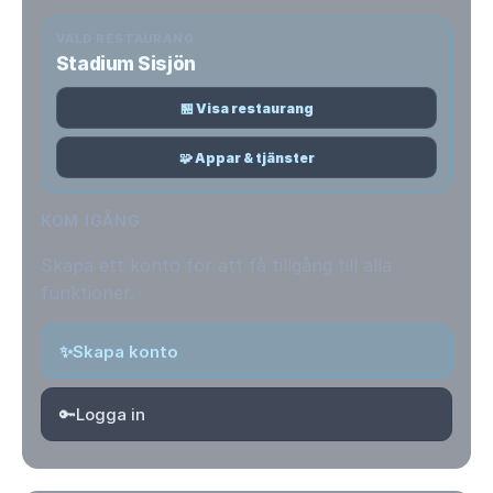
VALD RESTAURANG
Stadium Sisjön
🏪 Visa restaurang
🧩 Appar & tjänster
KOM IGÅNG
Skapa ett konto för att få tillgång till alla
funktioner.
✨
Skapa konto
🔑
Logga in