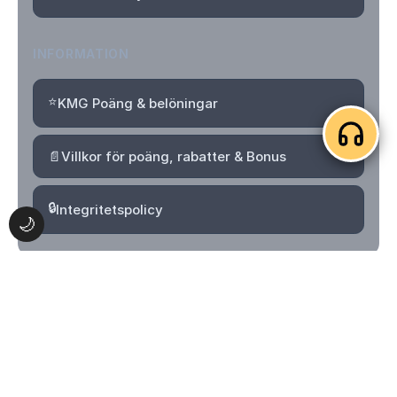
INFORMATION
⭐
KMG Poäng & belöningar
📄
Villkor för poäng, rabatter & Bonus
🔒
Integritetspolicy
🌙
© 2026 Kvartersmenyguiden. Alla rättigheter förbehållna.
Logga in
Skapa konto