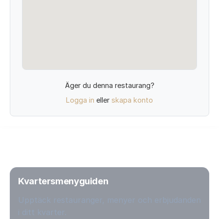
Äger du denna restaurang?
Logga in
eller
skapa konto
Kvartersmenyguiden
Upptäck restauranger, menyer och erbjudanden
i ditt kvarter.