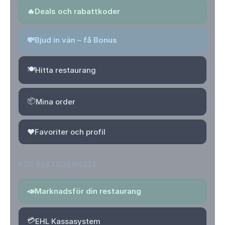
🔥
Deals och rabattkoder
💸
Bjud in vän – få Bonus
🍽️
Hitta restaurang
📦
Mina order
❤️
Favoriter och profil
FÖR RESTAURANGER
📣
Marknadsför din restaurang
💳
EHL Kassasystem