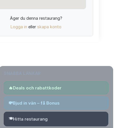
Äger du denna restaurang?
Logga in
eller
skapa konto
SNABBA LÄNKAR
🔥
Deals och rabattkoder
💸
Bjud in vän – få Bonus
🍽️
Hitta restaurang