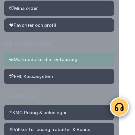
📦
Mina order
❤️
Favoriter och profil
FÖR RESTAURANGER
📣
Marknadsför din restaurang
💳
EHL Kassasystem
INFORMATION
⭐
KMG Poäng & belöningar
📄
Villkor för poäng, rabatter & Bonus