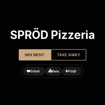
SPRÖD Pizzeria
MIN MENY
TAKE AWAY
❤️
📤
➕
Gilla
0
Dela
Följ
0