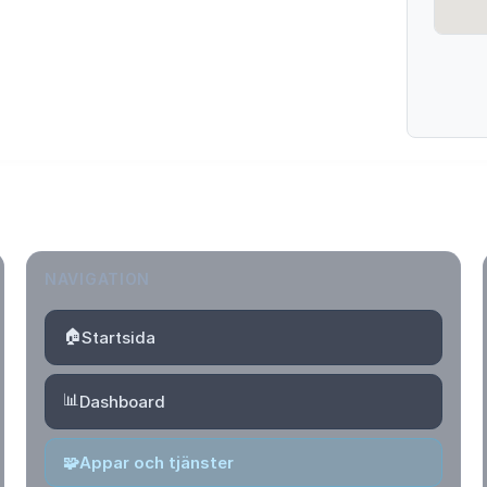
NAVIGATION
🏠
Startsida
📊
Dashboard
🧩
Appar och tjänster