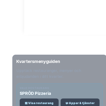
Kvartersmenyguiden
Upptäck restauranger, menyer och
erbjudanden i ditt kvarter.
VALD RESTAURANG
SPRÖD Pizzeria
🏪 Visa restaurang
🧩 Appar & tjänster