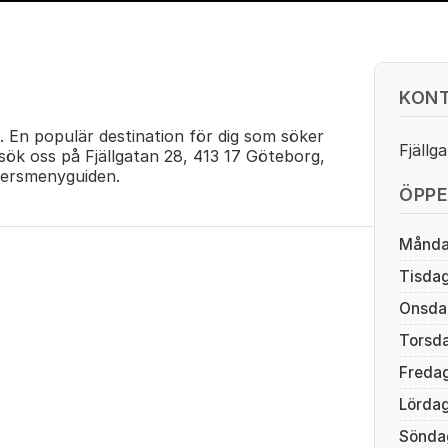
KONT
 En populär destination för dig som söker
Fjällg
sök oss på Fjällgatan 28, 413 17 Göteborg,
ersmenyguiden.
ÖPPE
Månd
Tisda
Onsda
Torsd
Freda
Lörda
Sönda