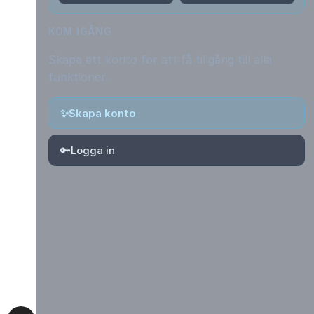
KOM IGÅNG
Skapa ett konto för att få tillgång till alla
funktioner.
✨
Skapa konto
🔑
Logga in