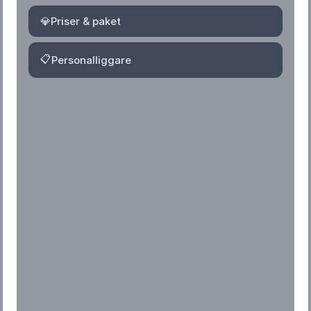
💎
Priser & paket
📋
Personalliggare