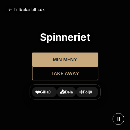
← Tillbaka till sök
Spinneriet
MIN MENY
TAKE AWAY
❤️
📤
➕
Gilla
0
Dela
Följ
0
⏸