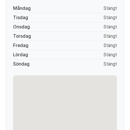
Måndag
Stängt
Tisdag
Stängt
Onsdag
Stängt
Torsdag
Stängt
Fredag
Stängt
Lördag
Stängt
Söndag
Stängt