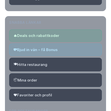
SNABBA LÄNKAR
🔥
Deals och rabattkoder
💸
Bjud in vän – få Bonus
🍽️
Hitta restaurang
📦
Mina order
❤️
Favoriter och profil