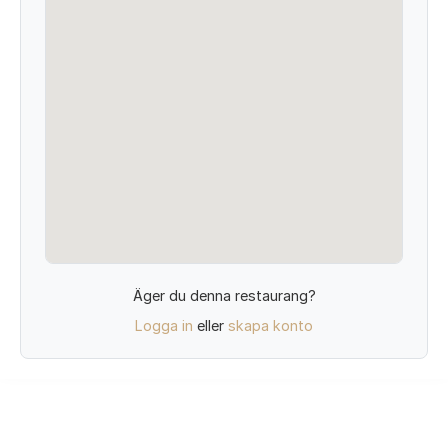
Äger du denna restaurang?
Logga in
eller
skapa konto