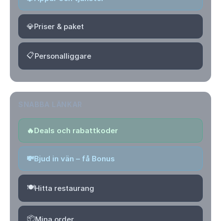
💎
Priser & paket
📋
Personalliggare
SNABBA LÄNKAR
🔥
Deals och rabattkoder
💸
Bjud in vän – få Bonus
🍽️
Hitta restaurang
📦
Mina order