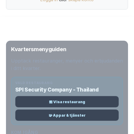
Kvartersmenyguiden
Upptäck restauranger, menyer och erbjudanden
i ditt kvarter.
VALD RESTAURANG
SPI Security Company - Thailand
🏪 Visa restaurang
🧩 Appar & tjänster
KOM IGÅNG