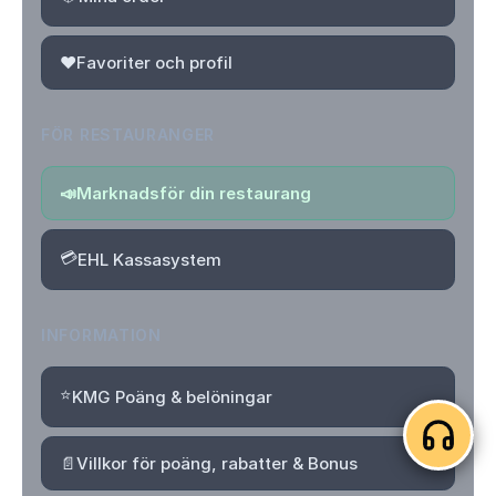
❤️
Favoriter och profil
FÖR RESTAURANGER
📣
Marknadsför din restaurang
💳
EHL Kassasystem
INFORMATION
⭐
KMG Poäng & belöningar
📄
Villkor för poäng, rabatter & Bonus