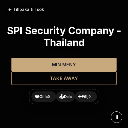
← Tillbaka till sök
SPI Security Company -
Thailand
MIN MENY
TAKE AWAY
❤️
📤
➕
Gilla
0
Dela
Följ
0
⏸