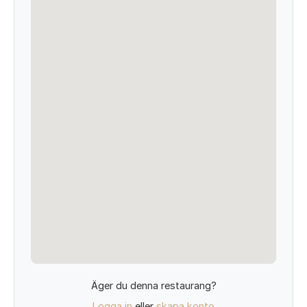
Äger du denna restaurang?
Logga in
eller
skapa konto