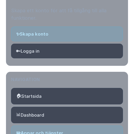
Skapa ett konto för att få tillgång till alla
funktioner.
✨
Skapa konto
🔑
Logga in
NAVIGATION
🏠
Startsida
📊
Dashboard
🧩
Appar och tjänster