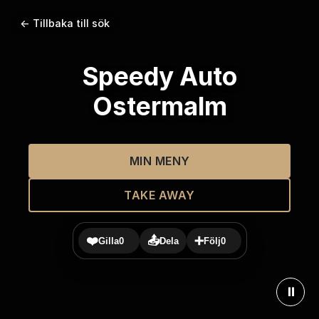
← Tillbaka till sök
Speedy Auto
Ostermalm
MIN MENY
TAKE AWAY
❤️
📤
➕
Gilla
0
Dela
Följ
0
⏸