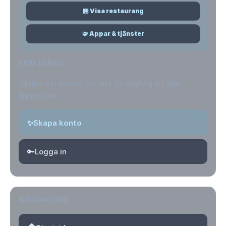
🏪 Visa restaurang
🧩 Appar & tjänster
KOM IGÅNG
Skapa ett konto för att få tillgång till alla
funktioner.
✨
Skapa konto
🔑
Logga in
NAVIGATION