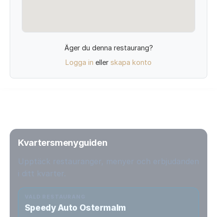
Äger du denna restaurang?
Logga in
eller
skapa konto
Kvartersmenyguiden
Upptäck restauranger, menyer och erbjudanden
i ditt kvarter.
VALD RESTAURANG
Speedy Auto Ostermalm