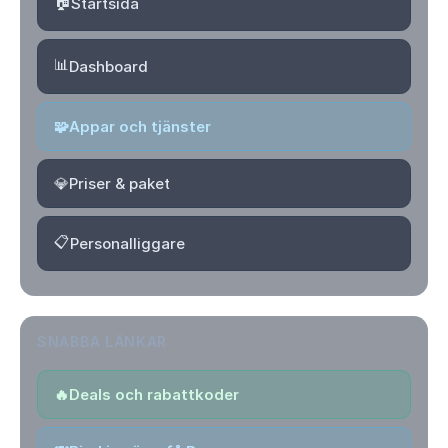
🏠
Startsida
📊
Dashboard
🧩
Appar och tjänster
💎
Priser & paket
📋
Personalliggare
SNABBA LÄNKAR
🔥
Deals och rabattkoder