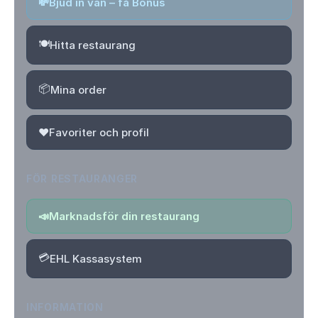
💸
Bjud in vän – få Bonus
🍽️
Hitta restaurang
📦
Mina order
❤️
Favoriter och profil
FÖR RESTAURANGER
📣
Marknadsför din restaurang
💳
EHL Kassasystem
INFORMATION