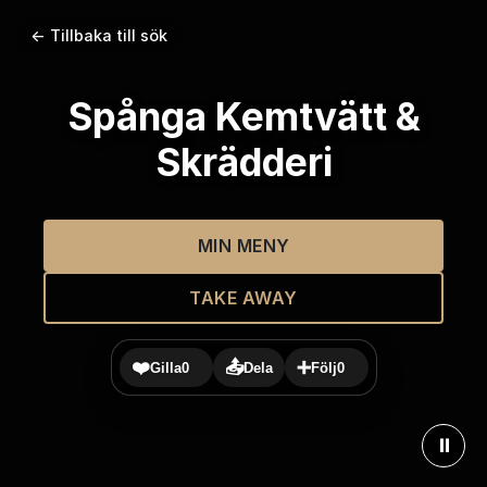
← Tillbaka till sök
Spånga Kemtvätt &
Skrädderi
MIN MENY
TAKE AWAY
❤️
📤
➕
Gilla
0
Dela
Följ
0
⏸