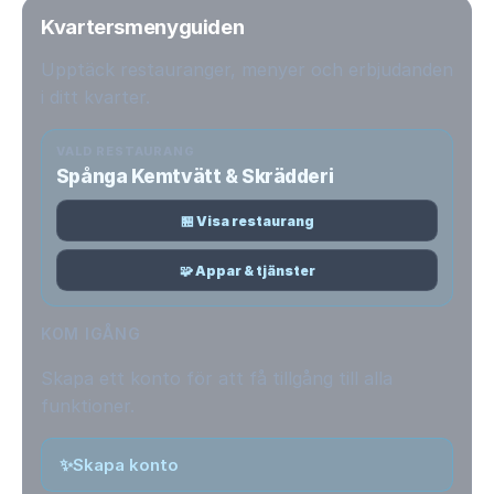
Kvartersmenyguiden
Upptäck restauranger, menyer och erbjudanden
i ditt kvarter.
VALD RESTAURANG
Spånga Kemtvätt & Skrädderi
🏪 Visa restaurang
🧩 Appar & tjänster
KOM IGÅNG
Skapa ett konto för att få tillgång till alla
funktioner.
✨
Skapa konto