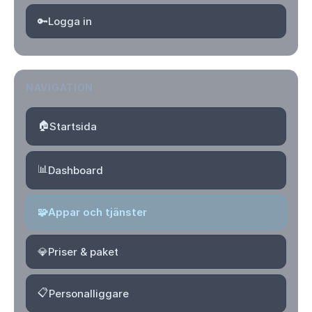
🔑
Logga in
NAVIGATION
🏠
Startsida
📊
Dashboard
🧩
Appar och tjänster
💎
Priser & paket
📋
Personalliggare