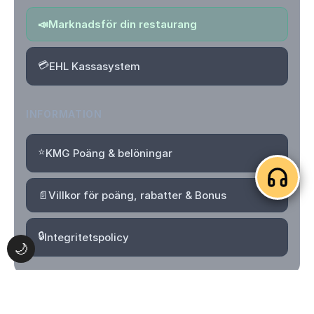
📣
Marknadsför din restaurang
💳
EHL Kassasystem
INFORMATION
⭐
KMG Poäng & belöningar
📄
Villkor för poäng, rabatter & Bonus
🔒
Integritetspolicy
🌙