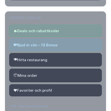
SNABBA LÄNKAR
🔥
Deals och rabattkoder
💸
Bjud in vän – få Bonus
🍽️
Hitta restaurang
📦
Mina order
❤️
Favoriter och profil
FÖR RESTAURANGER