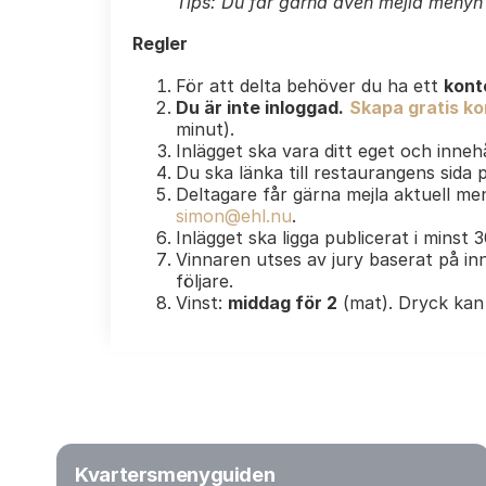
Tips: Du får gärna även mejla menyn e
Regler
För att delta behöver du ha ett
kont
Du är inte inloggad.
Skapa gratis kon
minut).
Inlägget ska vara ditt eget och innehå
Du ska länka till restaurangens sida
Deltagare får gärna mejla aktuell men
simon@ehl.nu
.
Inlägget ska ligga publicerat i minst 
Vinnaren utses av jury baserat på inn
följare.
Vinst:
middag för 2
(mat). Dryck kan 
Kvartersmenyguiden