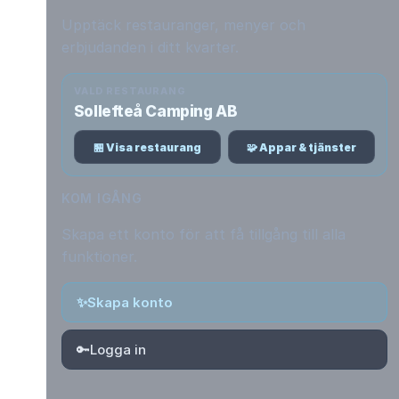
Upptäck restauranger, menyer och
erbjudanden i ditt kvarter.
VALD RESTAURANG
Sollefteå Camping AB
🏪 Visa restaurang
🧩 Appar & tjänster
KOM IGÅNG
Skapa ett konto för att få tillgång till alla
funktioner.
✨
Skapa konto
🔑
Logga in