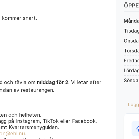
ÖPPE
B kommer snart.
Månd
Tisda
Onsda
Torsd
Freda
Lörda
Sönda
ed och tävla om
middag för 2
. Vi letar efter
änslan av restaurangen.
Logg
en och helheten.
lägg på Instagram, TikTok eller Facebook.
amt Kvartersmenyguiden.
on@ehl.nu
.