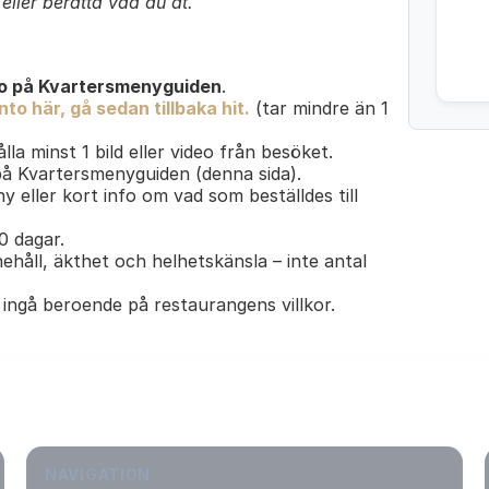
ller berätta vad du åt.
o på Kvartersmenyguiden
.
to här, gå sedan tillbaka hit.
(tar mindre än 1
lla minst 1 bild eller video från besöket.
 på Kvartersmenyguiden (denna sida).
y eller kort info om vad som beställdes till
30 dagar.
ehåll, äkthet och helhetskänsla – inte antal
ingå beroende på restaurangens villkor.
NAVIGATION