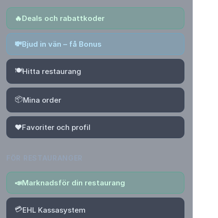
🔥
Deals och rabattkoder
💸
Bjud in vän – få Bonus
🍽️
Hitta restaurang
📦
Mina order
❤️
Favoriter och profil
FÖR RESTAURANGER
📣
Marknadsför din restaurang
💳
EHL Kassasystem