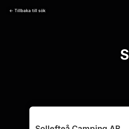
← Tillbaka till sök
S
Sollefteå Camping AB