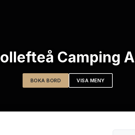
ollefteå Camping 
BOKA BORD
VISA MENY