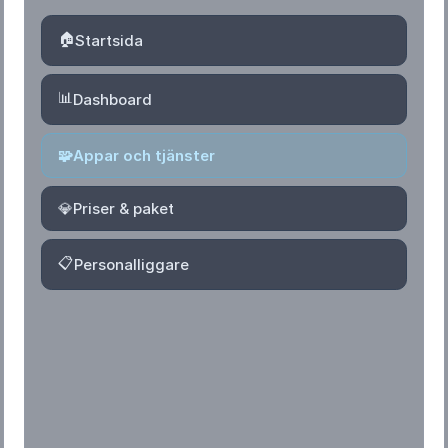
🏠
Startsida
📊
Dashboard
🧩
Appar och tjänster
💎
Priser & paket
📋
Personalliggare