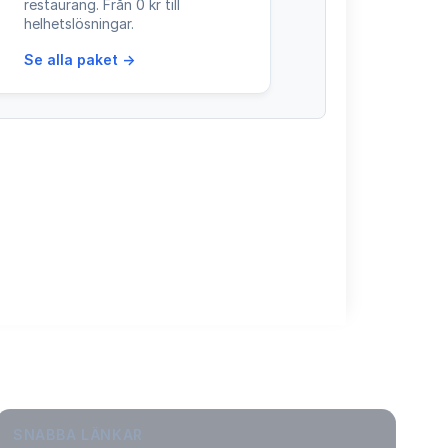
restaurang. Från 0 kr till
helhetslösningar.
Se alla paket →
SNABBA LÄNKAR