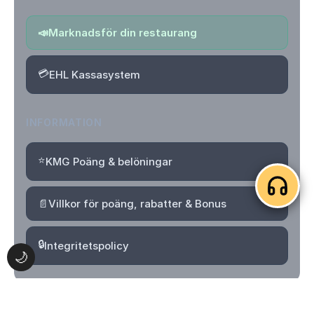
📣
Marknadsför din restaurang
💳
EHL Kassasystem
INFORMATION
⭐
KMG Poäng & belöningar
📄
Villkor för poäng, rabatter & Bonus
🔒
Integritetspolicy
🌙