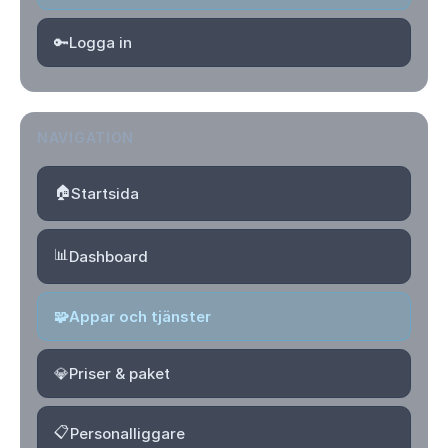
🔑
Logga in
NAVIGATION
🏠
Startsida
📊
Dashboard
🧩
Appar och tjänster
💎
Priser & paket
📋
Personalliggare