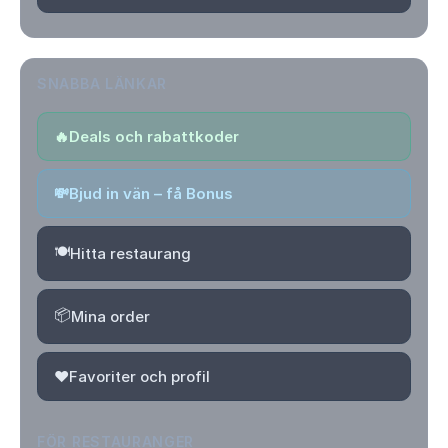
SNABBA LÄNKAR
🔥
Deals och rabattkoder
💸
Bjud in vän – få Bonus
🍽️
Hitta restaurang
📦
Mina order
❤️
Favoriter och profil
FÖR RESTAURANGER