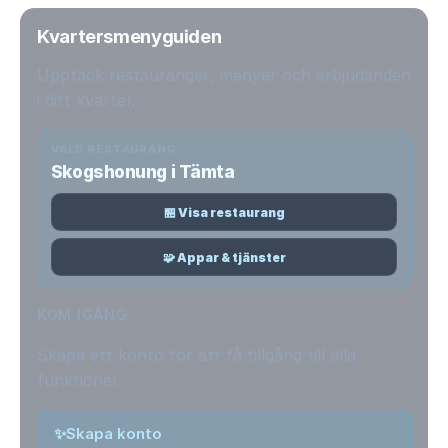
Kvartersmenyguiden
Upptäck restauranger, menyer och erbjudanden
i ditt kvarter.
VALD RESTAURANG
Skogshonung i Tämta
🏪 Visa restaurang
🧩 Appar & tjänster
KOM IGÅNG
Skapa ett konto för att få tillgång till alla
funktioner.
✨
Skapa konto