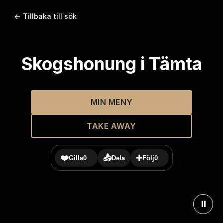
← Tillbaka till sök
Skogshonung i Tämta
MIN MENY
TAKE AWAY
❤️
📤
➕
Gilla
0
Dela
Följ
0
⏸